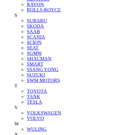
RAVON
ROLLS-ROYCE
S
SUBARU
SKODA
SAAB
SCANIA
SCION
SEAT
SGMW
SHACMAN
SMART
SSANG YONG
SUZUKI
SWM MOTORS
T
TOYOTA
TANK
TESLA
V
VOLKSWAGEN
VOLVO
W
WULING
X