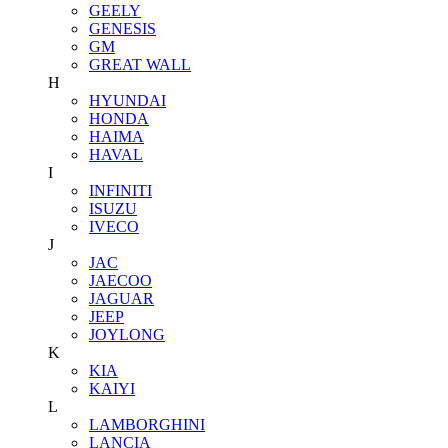
GEELY
GENESIS
GM
GREAT WALL
H
HYUNDAI
HONDA
HAIMA
HAVAL
I
INFINITI
ISUZU
IVECO
J
JAC
JAECOO
JAGUAR
JEEP
JOYLONG
K
KIA
KAIYI
L
LAMBORGHINI
LANCIA