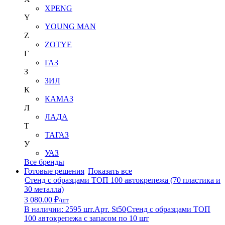
XPENG
Y
YOUNG MAN
Z
ZOTYE
Г
ГАЗ
З
ЗИЛ
К
КАМАЗ
Л
ЛАДА
Т
ТАГАЗ
У
УАЗ
Все бренды
Готовые решения
Показать все
Стенд с образцами ТОП 100 автокрепежа (70 пластика и
30 металла)
3 080.00 ₽
/шт
В наличии: 2595 шт.
Арт. St50
Стенд с образцами ТОП
100 автокрепежа с запасом по 10 шт