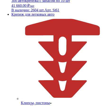
300 автокрепежа с запасом по 10 шт
41 660.00 ₽
/шт
В наличии: 2604 шт.
Арт. St61
Крепеж для легковых авто
Клипсы, пистоны