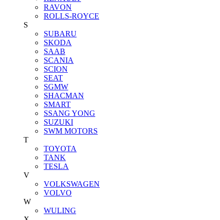
RAVON
ROLLS-ROYCE
S
SUBARU
SKODA
SAAB
SCANIA
SCION
SEAT
SGMW
SHACMAN
SMART
SSANG YONG
SUZUKI
SWM MOTORS
T
TOYOTA
TANK
TESLA
V
VOLKSWAGEN
VOLVO
W
WULING
X