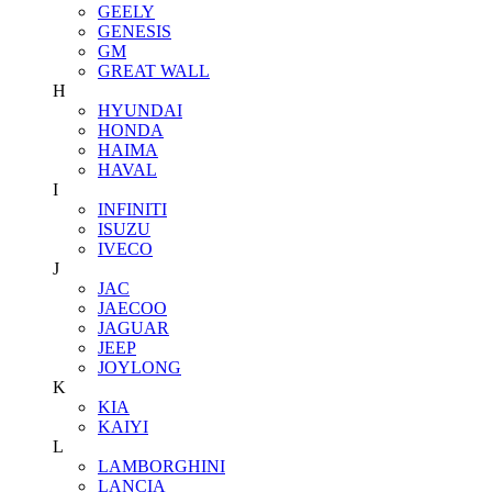
GEELY
GENESIS
GM
GREAT WALL
H
HYUNDAI
HONDA
HAIMA
HAVAL
I
INFINITI
ISUZU
IVECO
J
JAC
JAECOO
JAGUAR
JEEP
JOYLONG
K
KIA
KAIYI
L
LAMBORGHINI
LANCIA