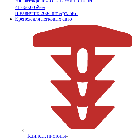
300 автокрепежа с запасом по 10 шт
41 660.00 ₽
/шт
В наличии: 2604 шт.
Арт. St61
Крепеж для легковых авто
Клипсы, пистоны