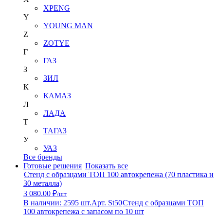
XPENG
Y
YOUNG MAN
Z
ZOTYE
Г
ГАЗ
З
ЗИЛ
К
КАМАЗ
Л
ЛАДА
Т
ТАГАЗ
У
УАЗ
Все бренды
Готовые решения
Показать все
Стенд с образцами ТОП 100 автокрепежа (70 пластика и
30 металла)
3 080.00 ₽
/шт
В наличии: 2595 шт.
Арт. St50
Стенд с образцами ТОП
100 автокрепежа с запасом по 10 шт