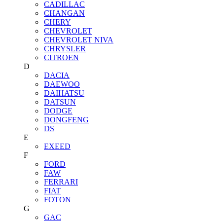
CADILLAC
CHANGAN
CHERY
CHEVROLET
CHEVROLET NIVA
CHRYSLER
CITROEN
D
DACIA
DAEWOO
DAIHATSU
DATSUN
DODGE
DONGFENG
DS
E
EXEED
F
FORD
FAW
FERRARI
FIAT
FOTON
G
GAC