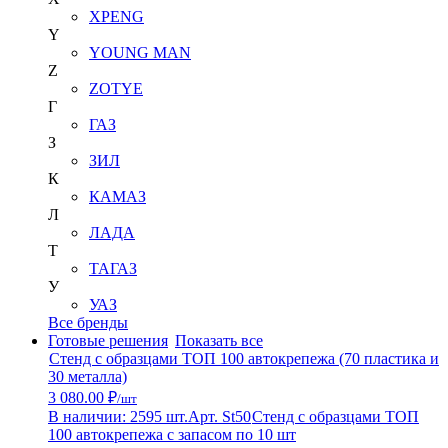
XPENG
Y
YOUNG MAN
Z
ZOTYE
Г
ГАЗ
З
ЗИЛ
К
КАМАЗ
Л
ЛАДА
Т
ТАГАЗ
У
УАЗ
Все бренды
Готовые решения
Показать все
Стенд с образцами ТОП 100 автокрепежа (70 пластика и
30 металла)
3 080.00 ₽
/шт
В наличии: 2595 шт.
Арт. St50
Стенд с образцами ТОП
100 автокрепежа с запасом по 10 шт