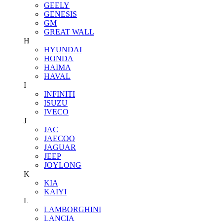
GEELY
GENESIS
GM
GREAT WALL
H
HYUNDAI
HONDA
HAIMA
HAVAL
I
INFINITI
ISUZU
IVECO
J
JAC
JAECOO
JAGUAR
JEEP
JOYLONG
K
KIA
KAIYI
L
LAMBORGHINI
LANCIA