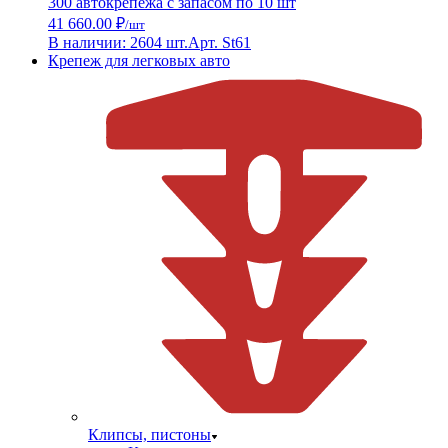
300 автокрепежа с запасом по 10 шт
41 660.00 ₽
/шт
В наличии: 2604 шт.
Арт. St61
Крепеж для легковых авто
Клипсы, пистоны