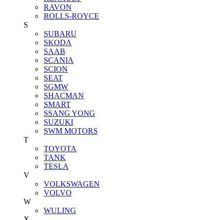
RAVON
ROLLS-ROYCE
S
SUBARU
SKODA
SAAB
SCANIA
SCION
SEAT
SGMW
SHACMAN
SMART
SSANG YONG
SUZUKI
SWM MOTORS
T
TOYOTA
TANK
TESLA
V
VOLKSWAGEN
VOLVO
W
WULING
X