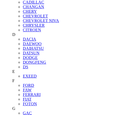
CADILLAC
CHANGAN
CHERY
CHEVROLET
CHEVROLET NIVA
CHRYSLER
CITROEN
D
DACIA
DAEWOO
DAIHATSU
DATSUN
DODGE
DONGFENG
DS
E
EXEED
F
FORD
FAW
FERRARI
FIAT
FOTON
G
GAC