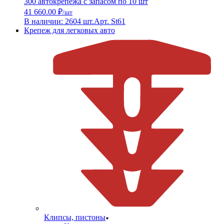
300 автокрепежа с запасом по 10 шт
41 660.00 ₽
/шт
В наличии: 2604 шт.
Арт. St61
Крепеж для легковых авто
Клипсы, пистоны