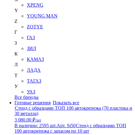
XPENG
Y
YOUNG MAN
Z
ZOTYE
Г
ГАЗ
З
ЗИЛ
К
КАМАЗ
Л
ЛАДА
Т
ТАГАЗ
У
УАЗ
Все бренды
Готовые решения
Показать все
Стенд с образцами ТОП 100 автокрепежа (70 пластика и
30 металла)
3 080.00 ₽
/шт
В наличии: 2595 шт.
Арт. St50
Стенд с образцами ТОП
100 автокрепежа с запасом по 10 шт