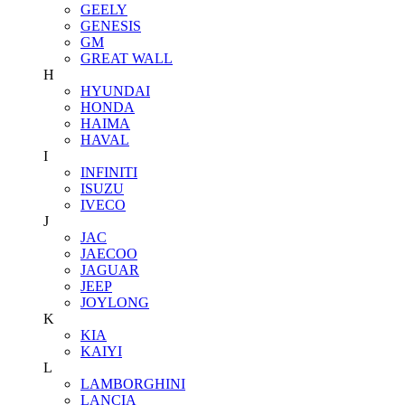
GEELY
GENESIS
GM
GREAT WALL
H
HYUNDAI
HONDA
HAIMA
HAVAL
I
INFINITI
ISUZU
IVECO
J
JAC
JAECOO
JAGUAR
JEEP
JOYLONG
K
KIA
KAIYI
L
LAMBORGHINI
LANCIA