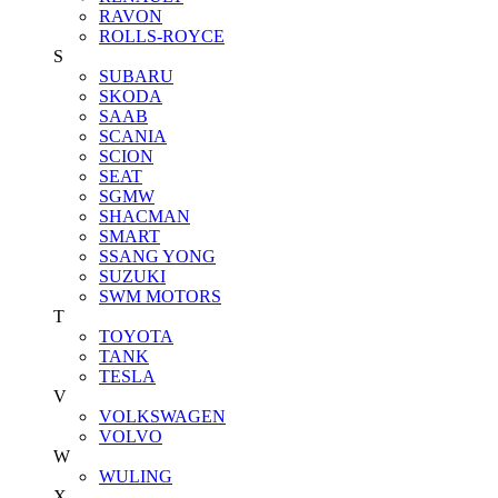
RAVON
ROLLS-ROYCE
S
SUBARU
SKODA
SAAB
SCANIA
SCION
SEAT
SGMW
SHACMAN
SMART
SSANG YONG
SUZUKI
SWM MOTORS
T
TOYOTA
TANK
TESLA
V
VOLKSWAGEN
VOLVO
W
WULING
X