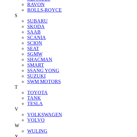
RAVON
ROLLS-ROYCE
S
SUBARU
SKODA
SAAB
SCANIA
SCION
SEAT
SGMW
SHACMAN
SMART
SSANG YONG
SUZUKI
SWM MOTORS
T
TOYOTA
TANK
TESLA
V
VOLKSWAGEN
VOLVO
W
WULING
X