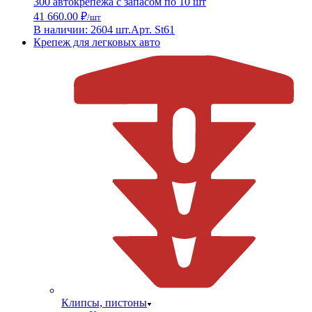
300 автокрепежа с запасом по 10 шт
41 660.00 ₽
/шт
В наличии: 2604 шт.
Арт. St61
Крепеж для легковых авто
Клипсы, пистоны