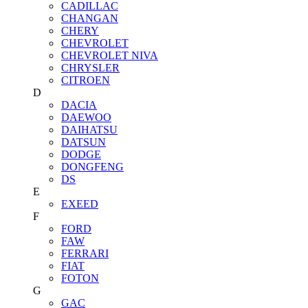
CADILLAC
CHANGAN
CHERY
CHEVROLET
CHEVROLET NIVA
CHRYSLER
CITROEN
D
DACIA
DAEWOO
DAIHATSU
DATSUN
DODGE
DONGFENG
DS
E
EXEED
F
FORD
FAW
FERRARI
FIAT
FOTON
G
GAC