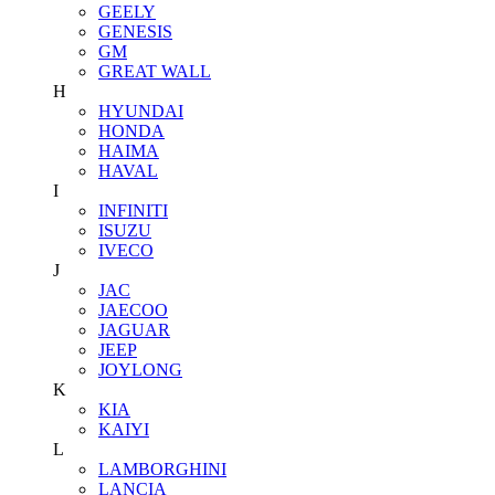
GEELY
GENESIS
GM
GREAT WALL
H
HYUNDAI
HONDA
HAIMA
HAVAL
I
INFINITI
ISUZU
IVECO
J
JAC
JAECOO
JAGUAR
JEEP
JOYLONG
K
KIA
KAIYI
L
LAMBORGHINI
LANCIA