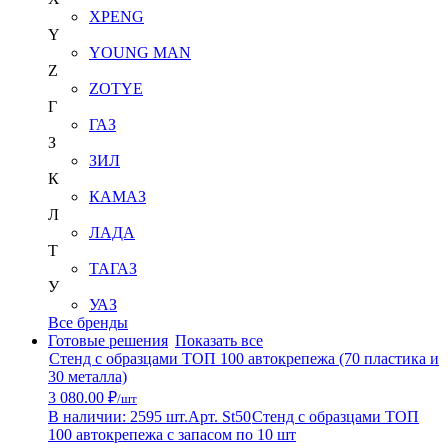
XPENG
Y
YOUNG MAN
Z
ZOTYE
Г
ГАЗ
З
ЗИЛ
К
КАМАЗ
Л
ЛАДА
Т
ТАГАЗ
У
УАЗ
Все бренды
Готовые решения
Показать все
Стенд с образцами ТОП 100 автокрепежа (70 пластика и
30 металла)
3 080.00 ₽
/шт
В наличии: 2595 шт.
Арт. St50
Стенд с образцами ТОП
100 автокрепежа с запасом по 10 шт