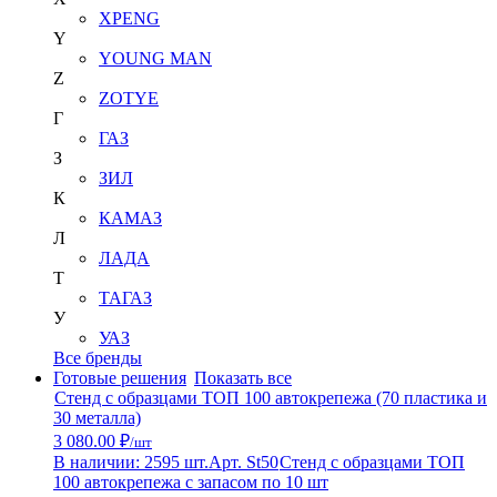
XPENG
Y
YOUNG MAN
Z
ZOTYE
Г
ГАЗ
З
ЗИЛ
К
КАМАЗ
Л
ЛАДА
Т
ТАГАЗ
У
УАЗ
Все бренды
Готовые решения
Показать все
Стенд с образцами ТОП 100 автокрепежа (70 пластика и
30 металла)
3 080.00 ₽
/шт
В наличии: 2595 шт.
Арт. St50
Стенд с образцами ТОП
100 автокрепежа с запасом по 10 шт