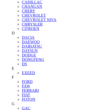
CADILLAC
CHANGAN
CHERY
CHEVROLET
CHEVROLET NIVA
CHRYSLER
CITROEN
D
DACIA
DAEWOO
DAIHATSU
DATSUN
DODGE
DONGFENG
DS
E
EXEED
F
FORD
FAW
FERRARI
FIAT
FOTON
G
GAC