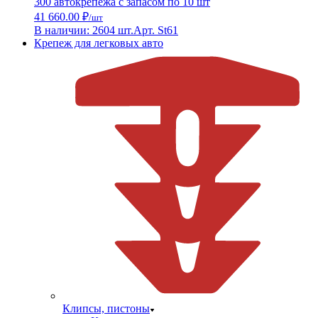
300 автокрепежа с запасом по 10 шт
41 660.00 ₽
/шт
В наличии: 2604 шт.
Арт. St61
Крепеж для легковых авто
Клипсы, пистоны