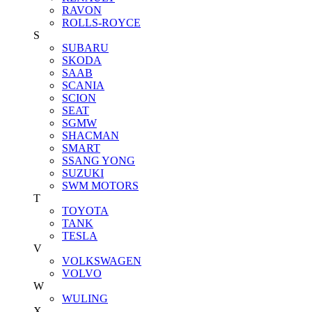
RAVON
ROLLS-ROYCE
S
SUBARU
SKODA
SAAB
SCANIA
SCION
SEAT
SGMW
SHACMAN
SMART
SSANG YONG
SUZUKI
SWM MOTORS
T
TOYOTA
TANK
TESLA
V
VOLKSWAGEN
VOLVO
W
WULING
X