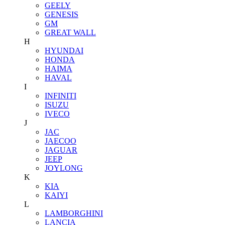
GEELY
GENESIS
GM
GREAT WALL
H
HYUNDAI
HONDA
HAIMA
HAVAL
I
INFINITI
ISUZU
IVECO
J
JAC
JAECOO
JAGUAR
JEEP
JOYLONG
K
KIA
KAIYI
L
LAMBORGHINI
LANCIA