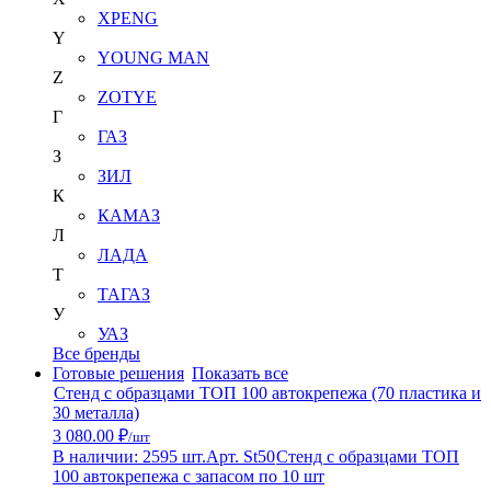
XPENG
Y
YOUNG MAN
Z
ZOTYE
Г
ГАЗ
З
ЗИЛ
К
КАМАЗ
Л
ЛАДА
Т
ТАГАЗ
У
УАЗ
Все бренды
Готовые решения
Показать все
Стенд с образцами ТОП 100 автокрепежа (70 пластика и
30 металла)
3 080.00 ₽
/шт
В наличии: 2595 шт.
Арт. St50
Стенд с образцами ТОП
100 автокрепежа с запасом по 10 шт