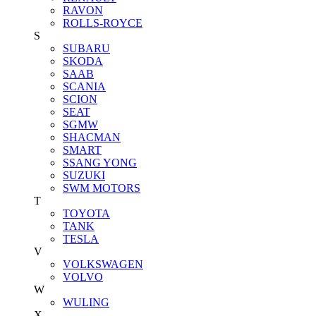
RAVON
ROLLS-ROYCE
S
SUBARU
SKODA
SAAB
SCANIA
SCION
SEAT
SGMW
SHACMAN
SMART
SSANG YONG
SUZUKI
SWM MOTORS
T
TOYOTA
TANK
TESLA
V
VOLKSWAGEN
VOLVO
W
WULING
X