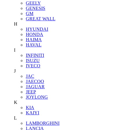
GEELY
GENESIS
GM
GREAT WALL
H
HYUNDAI
HONDA
HAIMA
HAVAL
I
INFINITI
ISUZU
IVECO
J
JAC
JAECOO
JAGUAR
JEEP
JOYLONG
K
KIA
KAIYI
L
LAMBORGHINI
LANCIA