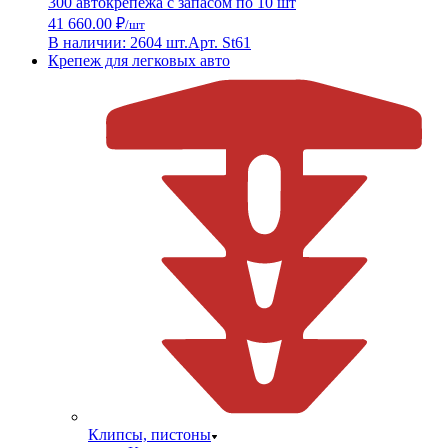
300 автокрепежа с запасом по 10 шт
41 660.00 ₽
/шт
В наличии: 2604 шт.
Арт. St61
Крепеж для легковых авто
Клипсы, пистоны