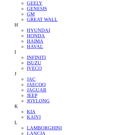
GEELY
GENESIS
GM
GREAT WALL
H
HYUNDAI
HONDA
HAIMA
HAVAL
I
INFINITI
ISUZU
IVECO
J
JAC
JAECOO
JAGUAR
JEEP
JOYLONG
K
KIA
KAIYI
L
LAMBORGHINI
LANCIA