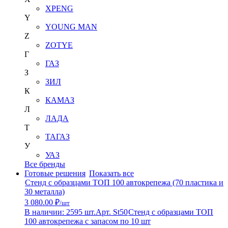
XPENG
Y
YOUNG MAN
Z
ZOTYE
Г
ГАЗ
З
ЗИЛ
К
КАМАЗ
Л
ЛАДА
Т
ТАГАЗ
У
УАЗ
Все бренды
Готовые решения
Показать все
Стенд с образцами ТОП 100 автокрепежа (70 пластика и
30 металла)
3 080.00 ₽
/шт
В наличии: 2595 шт.
Арт. St50
Стенд с образцами ТОП
100 автокрепежа с запасом по 10 шт