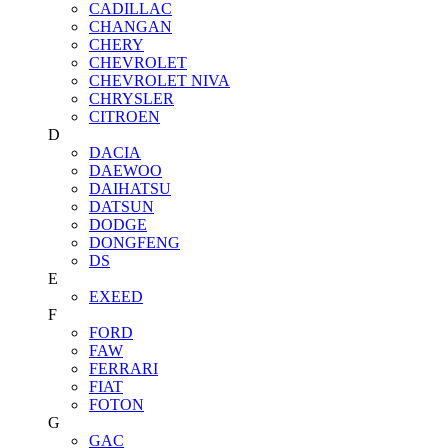
CADILLAC
CHANGAN
CHERY
CHEVROLET
CHEVROLET NIVA
CHRYSLER
CITROEN
D
DACIA
DAEWOO
DAIHATSU
DATSUN
DODGE
DONGFENG
DS
E
EXEED
F
FORD
FAW
FERRARI
FIAT
FOTON
G
GAC