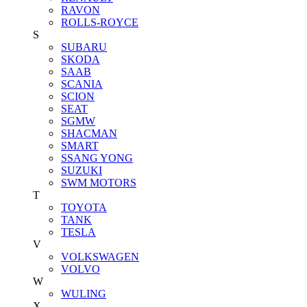
RAVON
ROLLS-ROYCE
S
SUBARU
SKODA
SAAB
SCANIA
SCION
SEAT
SGMW
SHACMAN
SMART
SSANG YONG
SUZUKI
SWM MOTORS
T
TOYOTA
TANK
TESLA
V
VOLKSWAGEN
VOLVO
W
WULING
X