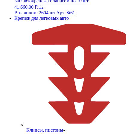
300 автокрепежа с запасом по 10 шт
41 660.00 ₽
/шт
В наличии: 2604 шт.
Арт. St61
Крепеж для легковых авто
Клипсы, пистоны