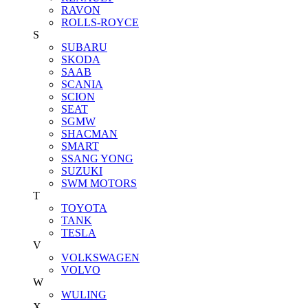
RAVON
ROLLS-ROYCE
S
SUBARU
SKODA
SAAB
SCANIA
SCION
SEAT
SGMW
SHACMAN
SMART
SSANG YONG
SUZUKI
SWM MOTORS
T
TOYOTA
TANK
TESLA
V
VOLKSWAGEN
VOLVO
W
WULING
X