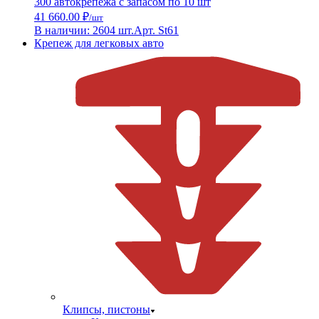
300 автокрепежа с запасом по 10 шт
41 660.00 ₽
/шт
В наличии: 2604 шт.
Арт. St61
Крепеж для легковых авто
Клипсы, пистоны