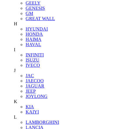
GEELY
GENESIS
GM
GREAT WALL
H
HYUNDAI
HONDA
HAIMA
HAVAL
I
INFINITI
ISUZU
IVECO
J
JAC
JAECOO
JAGUAR
JEEP
JOYLONG
K
KIA
KAIYI
L
LAMBORGHINI
LANCIA