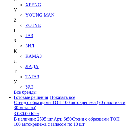
XPENG
Y
YOUNG MAN
Z
ZOTYE
Г
ГАЗ
З
ЗИЛ
К
КАМАЗ
Л
ЛАДА
Т
ТАГАЗ
У
УАЗ
Все бренды
Готовые решения
Показать все
Стенд с образцами ТОП 100 автокрепежа (70 пластика и
30 металла)
3 080.00 ₽
/шт
В наличии: 2595 шт.
Арт. St50
Стенд с образцами ТОП
100 автокрепежа с запасом по 10 шт