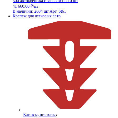
300 автокрепежа с запасом по 10 шт
41 660.00 ₽
/шт
В наличии: 2604 шт.
Арт. St61
Крепеж для легковых авто
Клипсы, пистоны