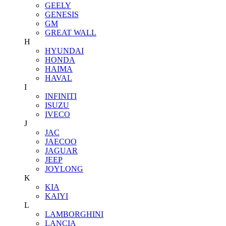
GEELY
GENESIS
GM
GREAT WALL
H
HYUNDAI
HONDA
HAIMA
HAVAL
I
INFINITI
ISUZU
IVECO
J
JAC
JAECOO
JAGUAR
JEEP
JOYLONG
K
KIA
KAIYI
L
LAMBORGHINI
LANCIA