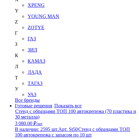
XPENG
Y
YOUNG MAN
Z
ZOTYE
Г
ГАЗ
З
ЗИЛ
К
КАМАЗ
Л
ЛАДА
Т
ТАГАЗ
У
УАЗ
Все бренды
Готовые решения
Показать все
Стенд с образцами ТОП 100 автокрепежа (70 пластика и
30 металла)
3 080.00 ₽
/шт
В наличии: 2595 шт.
Арт. St50
Стенд с образцами ТОП
100 автокрепежа с запасом по 10 шт