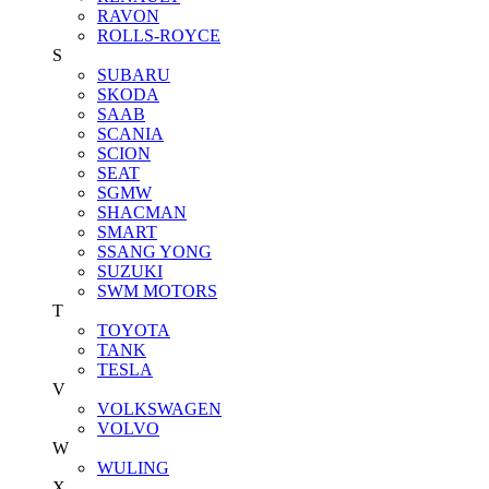
RAVON
ROLLS-ROYCE
S
SUBARU
SKODA
SAAB
SCANIA
SCION
SEAT
SGMW
SHACMAN
SMART
SSANG YONG
SUZUKI
SWM MOTORS
T
TOYOTA
TANK
TESLA
V
VOLKSWAGEN
VOLVO
W
WULING
X