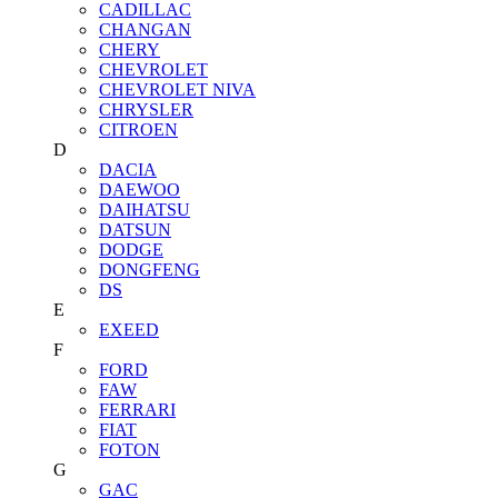
CADILLAC
CHANGAN
CHERY
CHEVROLET
CHEVROLET NIVA
CHRYSLER
CITROEN
D
DACIA
DAEWOO
DAIHATSU
DATSUN
DODGE
DONGFENG
DS
E
EXEED
F
FORD
FAW
FERRARI
FIAT
FOTON
G
GAC