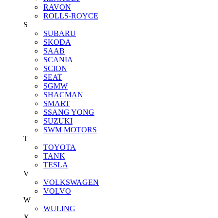
RAVON
ROLLS-ROYCE
S
SUBARU
SKODA
SAAB
SCANIA
SCION
SEAT
SGMW
SHACMAN
SMART
SSANG YONG
SUZUKI
SWM MOTORS
T
TOYOTA
TANK
TESLA
V
VOLKSWAGEN
VOLVO
W
WULING
X