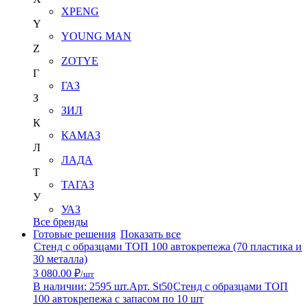
XPENG
Y
YOUNG MAN
Z
ZOTYE
Г
ГАЗ
З
ЗИЛ
К
КАМАЗ
Л
ЛАДА
Т
ТАГАЗ
У
УАЗ
Все бренды
Готовые решения
Показать все
Стенд с образцами ТОП 100 автокрепежа (70 пластика и
30 металла)
3 080.00 ₽
/шт
В наличии: 2595 шт.
Арт. St50
Стенд с образцами ТОП
100 автокрепежа с запасом по 10 шт