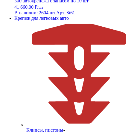
300 автокрепежа с запасом по 10 шт
41 660.00 ₽
/шт
В наличии: 2604 шт.
Арт. St61
Крепеж для легковых авто
Клипсы, пистоны