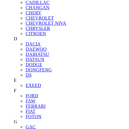
CADILLAC
CHANGAN
CHERY
CHEVROLET
CHEVROLET NIVA
CHRYSLER
CITROEN
D
DACIA
DAEWOO
DAIHATSU
DATSUN
DODGE
DONGFENG
DS
E
EXEED
F
FORD
FAW
FERRARI
FIAT
FOTON
G
GAC