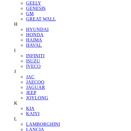
GEELY
GENESIS
GM
GREAT WALL
H
HYUNDAI
HONDA
HAIMA
HAVAL
I
INFINITI
ISUZU
IVECO
J
JAC
JAECOO
JAGUAR
JEEP
JOYLONG
K
KIA
KAIYI
L
LAMBORGHINI
LANCIA