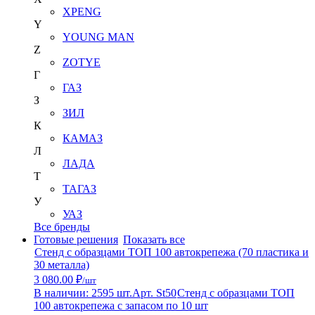
XPENG
Y
YOUNG MAN
Z
ZOTYE
Г
ГАЗ
З
ЗИЛ
К
КАМАЗ
Л
ЛАДА
Т
ТАГАЗ
У
УАЗ
Все бренды
Готовые решения
Показать все
Стенд с образцами ТОП 100 автокрепежа (70 пластика и
30 металла)
3 080.00 ₽
/шт
В наличии: 2595 шт.
Арт. St50
Стенд с образцами ТОП
100 автокрепежа с запасом по 10 шт