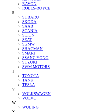
RAVON
ROLLS-ROYCE
S
SUBARU
SKODA
SAAB
SCANIA
SCION
SEAT
SGMW
SHACMAN
SMART
SSANG YONG
SUZUKI
SWM MOTORS
T
TOYOTA
TANK
TESLA
V
VOLKSWAGEN
VOLVO
W
WULING
X