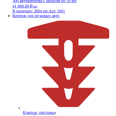
300 автокрепежа с запасом по 10 шт
41 660.00 ₽
/шт
В наличии: 2604 шт.
Арт. St61
Крепеж для легковых авто
Клипсы, пистоны