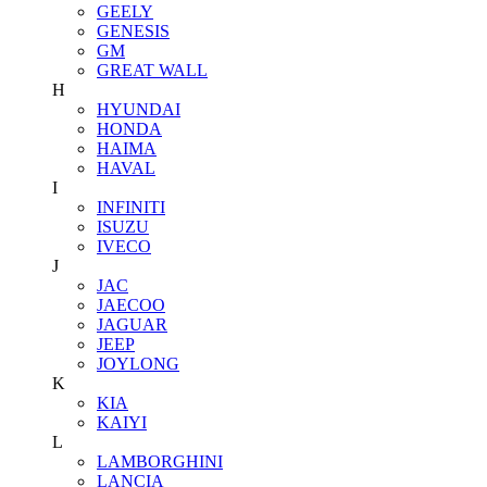
GEELY
GENESIS
GM
GREAT WALL
H
HYUNDAI
HONDA
HAIMA
HAVAL
I
INFINITI
ISUZU
IVECO
J
JAC
JAECOO
JAGUAR
JEEP
JOYLONG
K
KIA
KAIYI
L
LAMBORGHINI
LANCIA