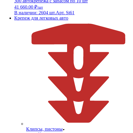
300 автокрепежа с запасом по 10 шт
41 660.00 ₽
/шт
В наличии: 2604 шт.
Арт. St61
Крепеж для легковых авто
Клипсы, пистоны