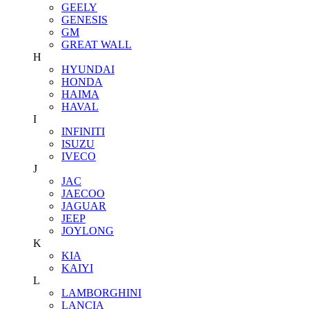
GEELY
GENESIS
GM
GREAT WALL
H
HYUNDAI
HONDA
HAIMA
HAVAL
I
INFINITI
ISUZU
IVECO
J
JAC
JAECOO
JAGUAR
JEEP
JOYLONG
K
KIA
KAIYI
L
LAMBORGHINI
LANCIA