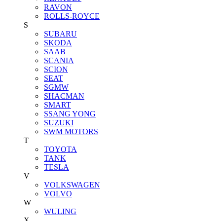
RAVON
ROLLS-ROYCE
S
SUBARU
SKODA
SAAB
SCANIA
SCION
SEAT
SGMW
SHACMAN
SMART
SSANG YONG
SUZUKI
SWM MOTORS
T
TOYOTA
TANK
TESLA
V
VOLKSWAGEN
VOLVO
W
WULING
X