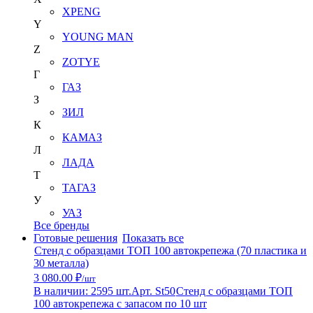
XPENG
Y
YOUNG MAN
Z
ZOTYE
Г
ГАЗ
З
ЗИЛ
К
КАМАЗ
Л
ЛАДА
Т
ТАГАЗ
У
УАЗ
Все бренды
Готовые решения
Показать все
Стенд с образцами ТОП 100 автокрепежа (70 пластика и
30 металла)
3 080.00 ₽
/шт
В наличии: 2595 шт.
Арт. St50
Стенд с образцами ТОП
100 автокрепежа с запасом по 10 шт