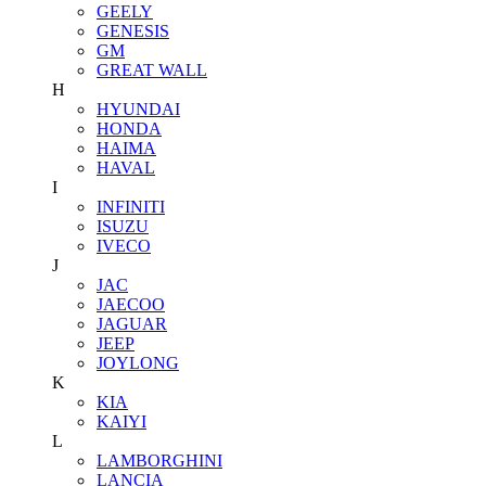
GEELY
GENESIS
GM
GREAT WALL
H
HYUNDAI
HONDA
HAIMA
HAVAL
I
INFINITI
ISUZU
IVECO
J
JAC
JAECOO
JAGUAR
JEEP
JOYLONG
K
KIA
KAIYI
L
LAMBORGHINI
LANCIA