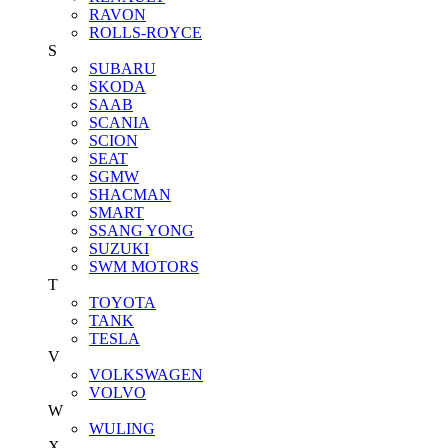
RAVON
ROLLS-ROYCE
S
SUBARU
SKODA
SAAB
SCANIA
SCION
SEAT
SGMW
SHACMAN
SMART
SSANG YONG
SUZUKI
SWM MOTORS
T
TOYOTA
TANK
TESLA
V
VOLKSWAGEN
VOLVO
W
WULING
X