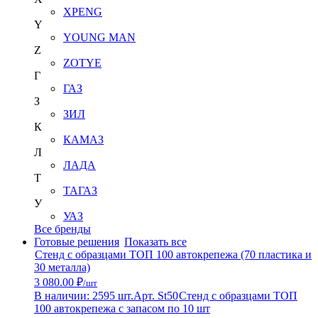
XPENG
Y
YOUNG MAN
Z
ZOTYE
Г
ГАЗ
З
ЗИЛ
К
КАМАЗ
Л
ЛАДА
Т
ТАГАЗ
У
УАЗ
Все бренды
Готовые решения
Показать все
Стенд с образцами ТОП 100 автокрепежа (70 пластика и
30 металла)
3 080.00 ₽
/шт
В наличии: 2595 шт.
Арт. St50
Стенд с образцами ТОП
100 автокрепежа с запасом по 10 шт