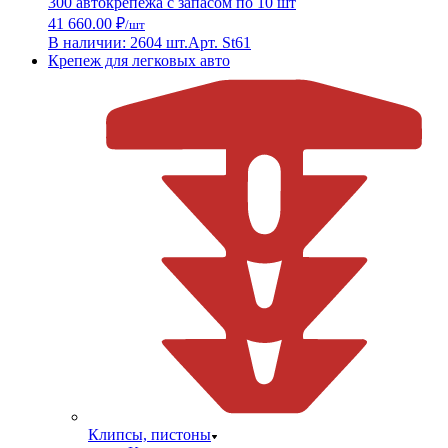
300 автокрепежа с запасом по 10 шт
41 660.00 ₽
/шт
В наличии: 2604 шт.
Арт. St61
Крепеж для легковых авто
Клипсы, пистоны