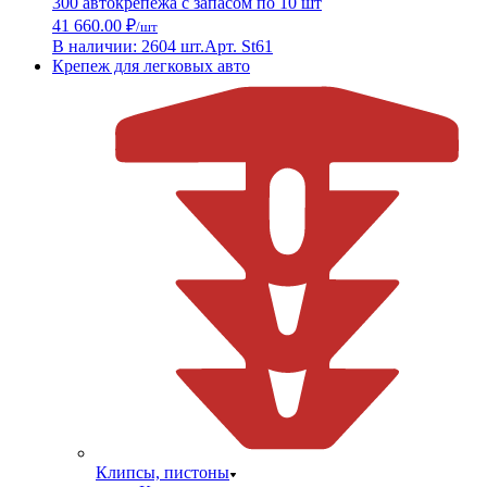
300 автокрепежа с запасом по 10 шт
41 660.00 ₽
/шт
В наличии: 2604 шт.
Арт. St61
Крепеж для легковых авто
Клипсы, пистоны