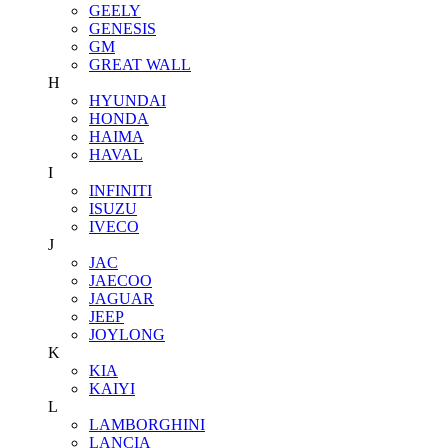
GEELY
GENESIS
GM
GREAT WALL
H
HYUNDAI
HONDA
HAIMA
HAVAL
I
INFINITI
ISUZU
IVECO
J
JAC
JAECOO
JAGUAR
JEEP
JOYLONG
K
KIA
KAIYI
L
LAMBORGHINI
LANCIA