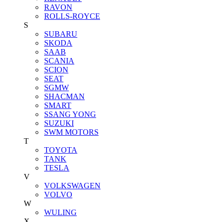
RAVON
ROLLS-ROYCE
S
SUBARU
SKODA
SAAB
SCANIA
SCION
SEAT
SGMW
SHACMAN
SMART
SSANG YONG
SUZUKI
SWM MOTORS
T
TOYOTA
TANK
TESLA
V
VOLKSWAGEN
VOLVO
W
WULING
X