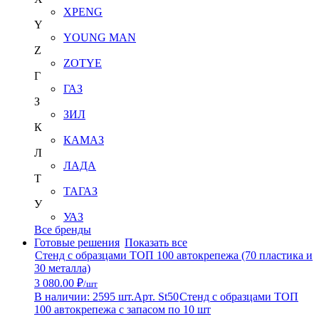
XPENG
Y
YOUNG MAN
Z
ZOTYE
Г
ГАЗ
З
ЗИЛ
К
КАМАЗ
Л
ЛАДА
Т
ТАГАЗ
У
УАЗ
Все бренды
Готовые решения
Показать все
Стенд с образцами ТОП 100 автокрепежа (70 пластика и
30 металла)
3 080.00 ₽
/шт
В наличии: 2595 шт.
Арт. St50
Стенд с образцами ТОП
100 автокрепежа с запасом по 10 шт