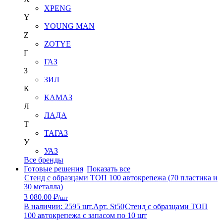
XPENG
Y
YOUNG MAN
Z
ZOTYE
Г
ГАЗ
З
ЗИЛ
К
КАМАЗ
Л
ЛАДА
Т
ТАГАЗ
У
УАЗ
Все бренды
Готовые решения
Показать все
Стенд с образцами ТОП 100 автокрепежа (70 пластика и
30 металла)
3 080.00 ₽
/шт
В наличии: 2595 шт.
Арт. St50
Стенд с образцами ТОП
100 автокрепежа с запасом по 10 шт