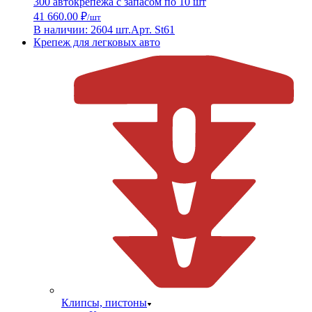
300 автокрепежа с запасом по 10 шт
41 660.00 ₽
/шт
В наличии: 2604 шт.
Арт. St61
Крепеж для легковых авто
Клипсы, пистоны