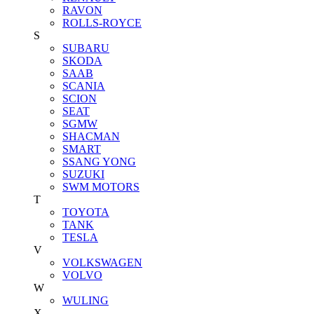
RAVON
ROLLS-ROYCE
S
SUBARU
SKODA
SAAB
SCANIA
SCION
SEAT
SGMW
SHACMAN
SMART
SSANG YONG
SUZUKI
SWM MOTORS
T
TOYOTA
TANK
TESLA
V
VOLKSWAGEN
VOLVO
W
WULING
X