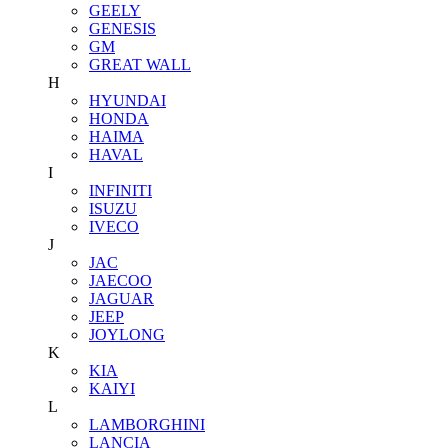
GEELY
GENESIS
GM
GREAT WALL
H
HYUNDAI
HONDA
HAIMA
HAVAL
I
INFINITI
ISUZU
IVECO
J
JAC
JAECOO
JAGUAR
JEEP
JOYLONG
K
KIA
KAIYI
L
LAMBORGHINI
LANCIA