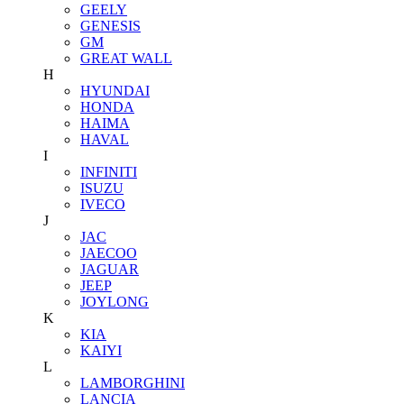
GEELY
GENESIS
GM
GREAT WALL
H
HYUNDAI
HONDA
HAIMA
HAVAL
I
INFINITI
ISUZU
IVECO
J
JAC
JAECOO
JAGUAR
JEEP
JOYLONG
K
KIA
KAIYI
L
LAMBORGHINI
LANCIA