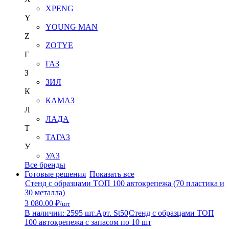
XPENG
Y
YOUNG MAN
Z
ZOTYE
Г
ГАЗ
З
ЗИЛ
К
КАМАЗ
Л
ЛАДА
Т
ТАГАЗ
У
УАЗ
Все бренды
Готовые решения
Показать все
Стенд с образцами ТОП 100 автокрепежа (70 пластика и
30 металла)
3 080.00 ₽
/шт
В наличии: 2595 шт.
Арт. St50
Стенд с образцами ТОП
100 автокрепежа с запасом по 10 шт