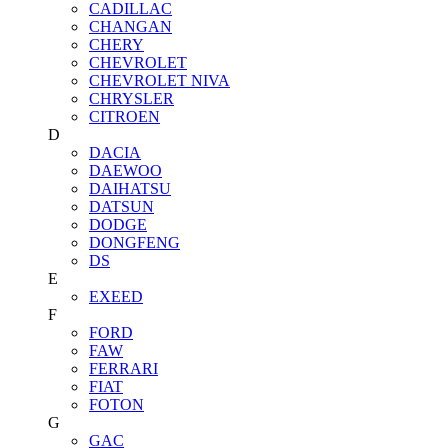
CADILLAC
CHANGAN
CHERY
CHEVROLET
CHEVROLET NIVA
CHRYSLER
CITROEN
D
DACIA
DAEWOO
DAIHATSU
DATSUN
DODGE
DONGFENG
DS
E
EXEED
F
FORD
FAW
FERRARI
FIAT
FOTON
G
GAC