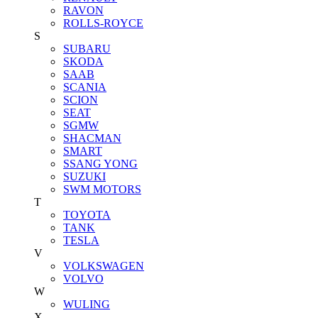
RAVON
ROLLS-ROYCE
S
SUBARU
SKODA
SAAB
SCANIA
SCION
SEAT
SGMW
SHACMAN
SMART
SSANG YONG
SUZUKI
SWM MOTORS
T
TOYOTA
TANK
TESLA
V
VOLKSWAGEN
VOLVO
W
WULING
X