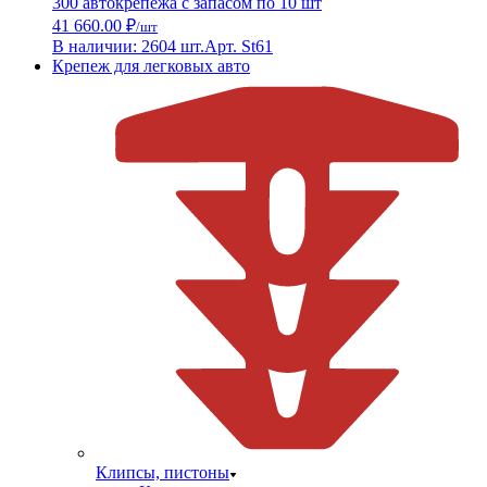
300 автокрепежа с запасом по 10 шт
41 660.00 ₽
/шт
В наличии: 2604 шт.
Арт. St61
Крепеж для легковых авто
Клипсы, пистоны