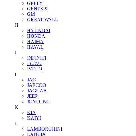
GEELY
GENESIS
GM
GREAT WALL
H
HYUNDAI
HONDA
HAIMA
HAVAL
I
INFINITI
ISUZU
IVECO
J
JAC
JAECOO
JAGUAR
JEEP
JOYLONG
K
KIA
KAIYI
L
LAMBORGHINI
LANCIA