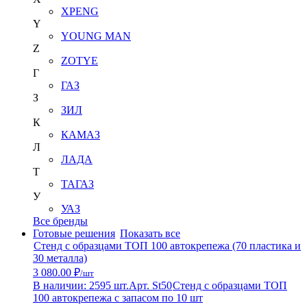
XPENG
Y
YOUNG MAN
Z
ZOTYE
Г
ГАЗ
З
ЗИЛ
К
КАМАЗ
Л
ЛАДА
Т
ТАГАЗ
У
УАЗ
Все бренды
Готовые решения
Показать все
Стенд с образцами ТОП 100 автокрепежа (70 пластика и
30 металла)
3 080.00 ₽
/шт
В наличии: 2595 шт.
Арт. St50
Стенд с образцами ТОП
100 автокрепежа с запасом по 10 шт