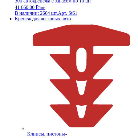
300 автокрепежа с запасом по 10 шт
41 660.00 ₽
/шт
В наличии: 2604 шт.
Арт. St61
Крепеж для легковых авто
Клипсы, пистоны