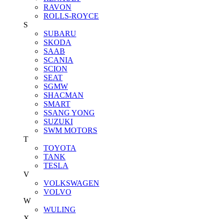
RAVON
ROLLS-ROYCE
S
SUBARU
SKODA
SAAB
SCANIA
SCION
SEAT
SGMW
SHACMAN
SMART
SSANG YONG
SUZUKI
SWM MOTORS
T
TOYOTA
TANK
TESLA
V
VOLKSWAGEN
VOLVO
W
WULING
X