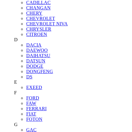
CADILLAC
CHANGAN
CHERY
CHEVROLET
CHEVROLET NIVA
CHRYSLER
CITROEN
D
DACIA
DAEWOO
DAIHATSU
DATSUN
DODGE
DONGFENG
DS
E
EXEED
F
FORD
FAW
FERRARI
FIAT
FOTON
G
GAC