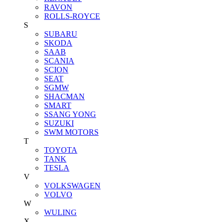
RAVON
ROLLS-ROYCE
S
SUBARU
SKODA
SAAB
SCANIA
SCION
SEAT
SGMW
SHACMAN
SMART
SSANG YONG
SUZUKI
SWM MOTORS
T
TOYOTA
TANK
TESLA
V
VOLKSWAGEN
VOLVO
W
WULING
X