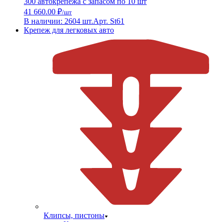
300 автокрепежа с запасом по 10 шт
41 660.00 ₽
/шт
В наличии: 2604 шт.
Арт. St61
Крепеж для легковых авто
Клипсы, пистоны