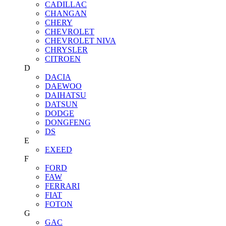
CADILLAC
CHANGAN
CHERY
CHEVROLET
CHEVROLET NIVA
CHRYSLER
CITROEN
D
DACIA
DAEWOO
DAIHATSU
DATSUN
DODGE
DONGFENG
DS
E
EXEED
F
FORD
FAW
FERRARI
FIAT
FOTON
G
GAC