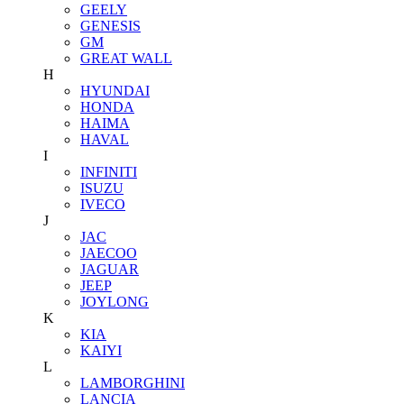
GEELY
GENESIS
GM
GREAT WALL
H
HYUNDAI
HONDA
HAIMA
HAVAL
I
INFINITI
ISUZU
IVECO
J
JAC
JAECOO
JAGUAR
JEEP
JOYLONG
K
KIA
KAIYI
L
LAMBORGHINI
LANCIA