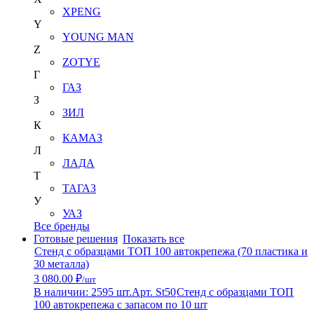
XPENG
Y
YOUNG MAN
Z
ZOTYE
Г
ГАЗ
З
ЗИЛ
К
КАМАЗ
Л
ЛАДА
Т
ТАГАЗ
У
УАЗ
Все бренды
Готовые решения
Показать все
Стенд с образцами ТОП 100 автокрепежа (70 пластика и
30 металла)
3 080.00 ₽
/шт
В наличии: 2595 шт.
Арт. St50
Стенд с образцами ТОП
100 автокрепежа с запасом по 10 шт