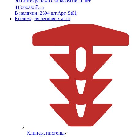
300 автокрепежа с запасом по 10 шт
41 660.00 ₽
/шт
В наличии: 2604 шт.
Арт. St61
Крепеж для легковых авто
Клипсы, пистоны