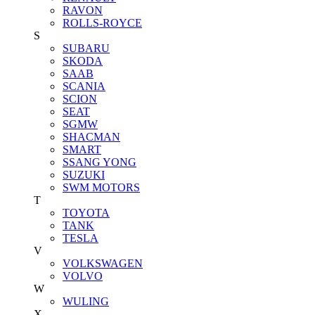
RAVON
ROLLS-ROYCE
S
SUBARU
SKODA
SAAB
SCANIA
SCION
SEAT
SGMW
SHACMAN
SMART
SSANG YONG
SUZUKI
SWM MOTORS
T
TOYOTA
TANK
TESLA
V
VOLKSWAGEN
VOLVO
W
WULING
X