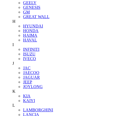
GEELY
GENESIS
GM
GREAT WALL
H
HYUNDAI
HONDA
HAIMA
HAVAL
I
INFINITI
ISUZU
IVECO
J
JAC
JAECOO
JAGUAR
JEEP
JOYLONG
K
KIA
KAIYI
L
LAMBORGHINI
LANCIA