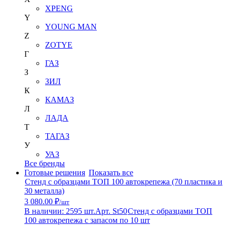
XPENG
Y
YOUNG MAN
Z
ZOTYE
Г
ГАЗ
З
ЗИЛ
К
КАМАЗ
Л
ЛАДА
Т
ТАГАЗ
У
УАЗ
Все бренды
Готовые решения
Показать все
Стенд с образцами ТОП 100 автокрепежа (70 пластика и
30 металла)
3 080.00 ₽
/шт
В наличии: 2595 шт.
Арт. St50
Стенд с образцами ТОП
100 автокрепежа с запасом по 10 шт