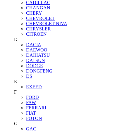
CADILLAC
CHANGAN
CHERY
CHEVROLET
CHEVROLET NIVA
CHRYSLER
CITROEN
D
DACIA
DAEWOO
DAIHATSU
DATSUN
DODGE
DONGFENG
DS
E
EXEED
F
FORD
FAW
FERRARI
FIAT
FOTON
G
GAC