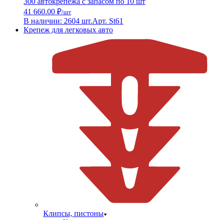
300 автокрепежа с запасом по 10 шт
41 660.00 ₽
/шт
В наличии: 2604 шт.
Арт. St61
Крепеж для легковых авто
Клипсы, пистоны