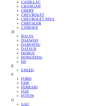
CADILLAC
CHANGAN
CHERY
CHEVROLET
CHEVROLET NIVA
CHRYSLER
CITROEN
D
DACIA
DAEWOO
DAIHATSU
DATSUN
DODGE
DONGFENG
DS
E
EXEED
F
FORD
FAW
FERRARI
FIAT
FOTON
G
GAC