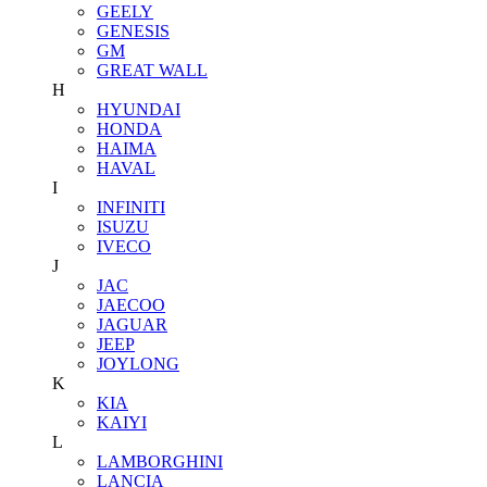
GEELY
GENESIS
GM
GREAT WALL
H
HYUNDAI
HONDA
HAIMA
HAVAL
I
INFINITI
ISUZU
IVECO
J
JAC
JAECOO
JAGUAR
JEEP
JOYLONG
K
KIA
KAIYI
L
LAMBORGHINI
LANCIA