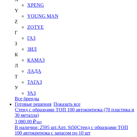
XPENG
Y
YOUNG MAN
Z
ZOTYE
Г
ГАЗ
З
ЗИЛ
К
КАМАЗ
Л
ЛАДА
Т
ТАГАЗ
У
УАЗ
Все бренды
Готовые решения
Показать все
Стенд с образцами ТОП 100 автокрепежа (70 пластика и
30 металла)
3 080.00 ₽
/шт
В наличии: 2595 шт.
Арт. St50
Стенд с образцами ТОП
100 автокрепежа с запасом по 10 шт