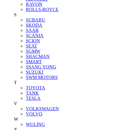
RAVON
ROLLS-ROYCE
S
SUBARU
SKODA
SAAB
SCANIA
SCION
SEAT
SGMW
SHACMAN
SMART
SSANG YONG
SUZUKI
SWM MOTORS
T
TOYOTA
TANK
TESLA
V
VOLKSWAGEN
VOLVO
W
WULING
X