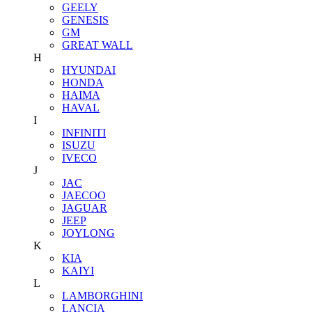
GEELY
GENESIS
GM
GREAT WALL
H
HYUNDAI
HONDA
HAIMA
HAVAL
I
INFINITI
ISUZU
IVECO
J
JAC
JAECOO
JAGUAR
JEEP
JOYLONG
K
KIA
KAIYI
L
LAMBORGHINI
LANCIA