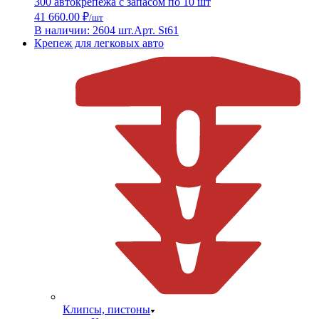
300 автокрепежа с запасом по 10 шт
41 660.00 ₽
/шт
В наличии: 2604 шт.
Арт. St61
Крепеж для легковых авто
Клипсы, пистоны