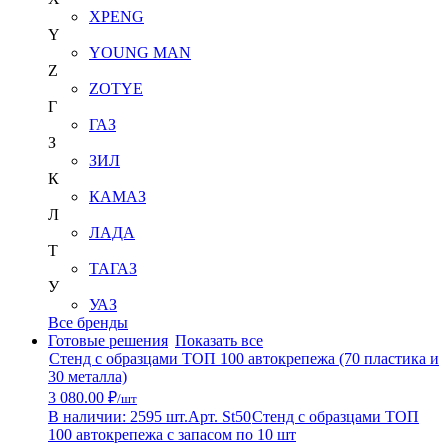
XPENG
Y
YOUNG MAN
Z
ZOTYE
Г
ГАЗ
З
ЗИЛ
К
КАМАЗ
Л
ЛАДА
Т
ТАГАЗ
У
УАЗ
Все бренды
Готовые решения
Показать все
Стенд с образцами ТОП 100 автокрепежа (70 пластика и
30 металла)
3 080.00 ₽
/шт
В наличии: 2595 шт.
Арт. St50
Стенд с образцами ТОП
100 автокрепежа с запасом по 10 шт