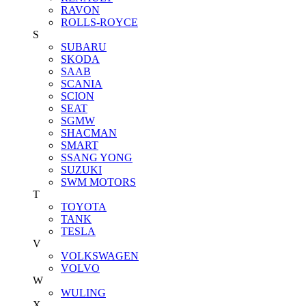
RAVON
ROLLS-ROYCE
S
SUBARU
SKODA
SAAB
SCANIA
SCION
SEAT
SGMW
SHACMAN
SMART
SSANG YONG
SUZUKI
SWM MOTORS
T
TOYOTA
TANK
TESLA
V
VOLKSWAGEN
VOLVO
W
WULING
X