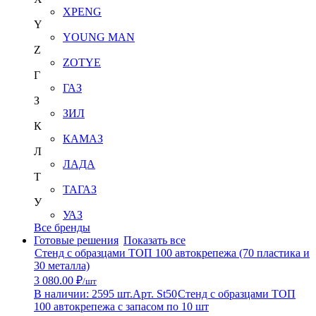
XPENG
Y
YOUNG MAN
Z
ZOTYE
Г
ГАЗ
З
ЗИЛ
К
КАМАЗ
Л
ЛАДА
Т
ТАГАЗ
У
УАЗ
Все бренды
Готовые решения
Показать все
Стенд с образцами ТОП 100 автокрепежа (70 пластика и
30 металла)
3 080.00 ₽
/шт
В наличии: 2595 шт.
Арт. St50
Стенд с образцами ТОП
100 автокрепежа с запасом по 10 шт