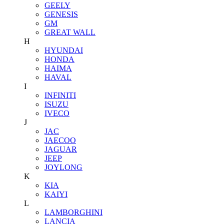
GEELY
GENESIS
GM
GREAT WALL
H
HYUNDAI
HONDA
HAIMA
HAVAL
I
INFINITI
ISUZU
IVECO
J
JAC
JAECOO
JAGUAR
JEEP
JOYLONG
K
KIA
KAIYI
L
LAMBORGHINI
LANCIA