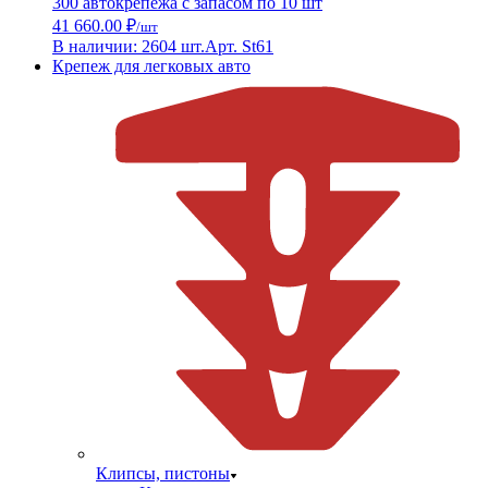
300 автокрепежа с запасом по 10 шт
41 660.00 ₽
/шт
В наличии: 2604 шт.
Арт. St61
Крепеж для легковых авто
Клипсы, пистоны