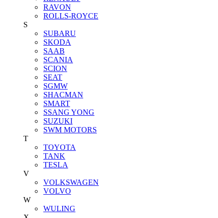
RAVON
ROLLS-ROYCE
S
SUBARU
SKODA
SAAB
SCANIA
SCION
SEAT
SGMW
SHACMAN
SMART
SSANG YONG
SUZUKI
SWM MOTORS
T
TOYOTA
TANK
TESLA
V
VOLKSWAGEN
VOLVO
W
WULING
X