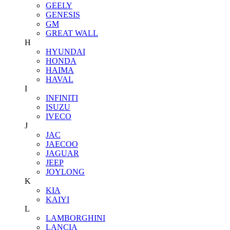
GEELY
GENESIS
GM
GREAT WALL
H
HYUNDAI
HONDA
HAIMA
HAVAL
I
INFINITI
ISUZU
IVECO
J
JAC
JAECOO
JAGUAR
JEEP
JOYLONG
K
KIA
KAIYI
L
LAMBORGHINI
LANCIA