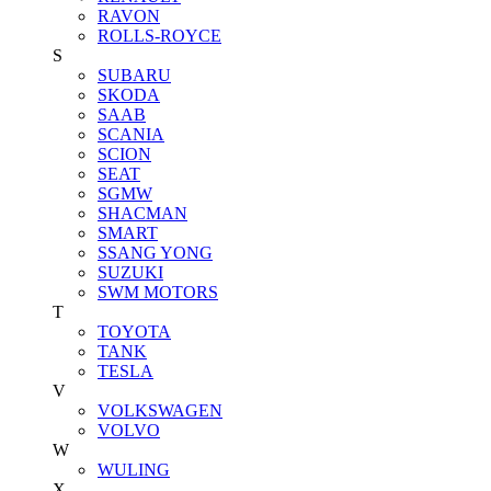
RAVON
ROLLS-ROYCE
S
SUBARU
SKODA
SAAB
SCANIA
SCION
SEAT
SGMW
SHACMAN
SMART
SSANG YONG
SUZUKI
SWM MOTORS
T
TOYOTA
TANK
TESLA
V
VOLKSWAGEN
VOLVO
W
WULING
X