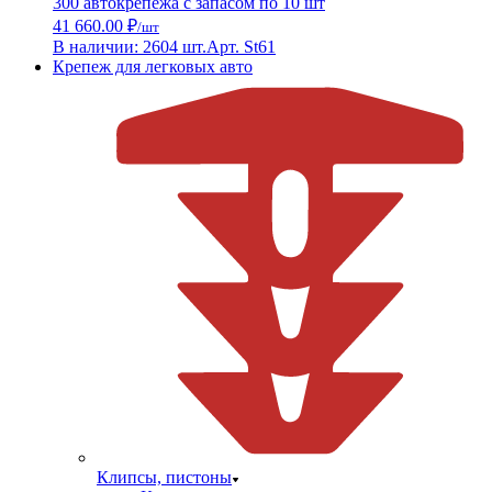
300 автокрепежа с запасом по 10 шт
41 660.00 ₽
/шт
В наличии: 2604 шт.
Арт. St61
Крепеж для легковых авто
Клипсы, пистоны