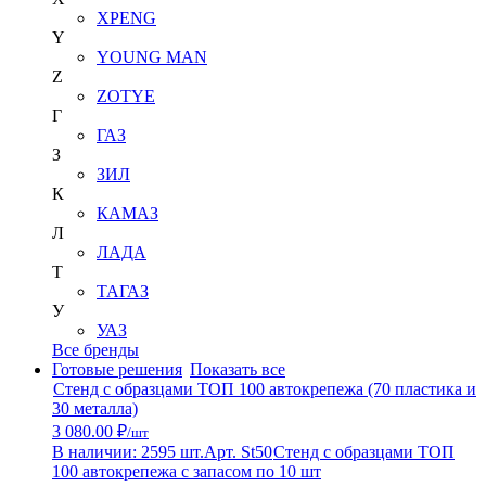
XPENG
Y
YOUNG MAN
Z
ZOTYE
Г
ГАЗ
З
ЗИЛ
К
КАМАЗ
Л
ЛАДА
Т
ТАГАЗ
У
УАЗ
Все бренды
Готовые решения
Показать все
Стенд с образцами ТОП 100 автокрепежа (70 пластика и
30 металла)
3 080.00 ₽
/шт
В наличии: 2595 шт.
Арт. St50
Стенд с образцами ТОП
100 автокрепежа с запасом по 10 шт