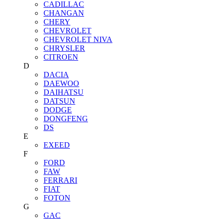
CADILLAC
CHANGAN
CHERY
CHEVROLET
CHEVROLET NIVA
CHRYSLER
CITROEN
D
DACIA
DAEWOO
DAIHATSU
DATSUN
DODGE
DONGFENG
DS
E
EXEED
F
FORD
FAW
FERRARI
FIAT
FOTON
G
GAC