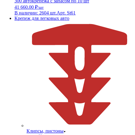
300 автокрепежа с запасом по 10 шт
41 660.00 ₽
/шт
В наличии: 2604 шт.
Арт. St61
Крепеж для легковых авто
Клипсы, пистоны