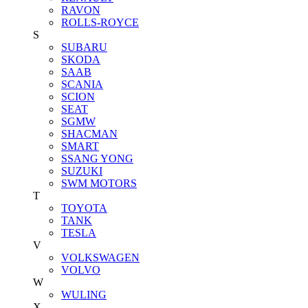
RAVON
ROLLS-ROYCE
S
SUBARU
SKODA
SAAB
SCANIA
SCION
SEAT
SGMW
SHACMAN
SMART
SSANG YONG
SUZUKI
SWM MOTORS
T
TOYOTA
TANK
TESLA
V
VOLKSWAGEN
VOLVO
W
WULING
X