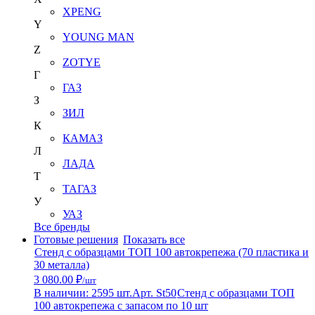
XPENG
Y
YOUNG MAN
Z
ZOTYE
Г
ГАЗ
З
ЗИЛ
К
КАМАЗ
Л
ЛАДА
Т
ТАГАЗ
У
УАЗ
Все бренды
Готовые решения
Показать все
Стенд с образцами ТОП 100 автокрепежа (70 пластика и
30 металла)
3 080.00 ₽
/шт
В наличии: 2595 шт.
Арт. St50
Стенд с образцами ТОП
100 автокрепежа с запасом по 10 шт