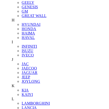
GEELY
GENESIS
GM
GREAT WALL
H
HYUNDAI
HONDA
HAIMA
HAVAL
I
INFINITI
ISUZU
IVECO
J
JAC
JAECOO
JAGUAR
JEEP
JOYLONG
K
KIA
KAIYI
L
LAMBORGHINI
LANCIA