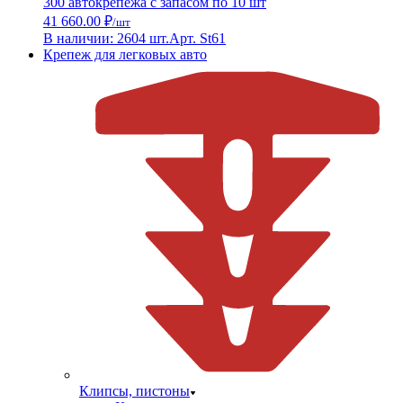
300 автокрепежа с запасом по 10 шт
41 660.00 ₽
/шт
В наличии: 2604 шт.
Арт. St61
Крепеж для легковых авто
Клипсы, пистоны