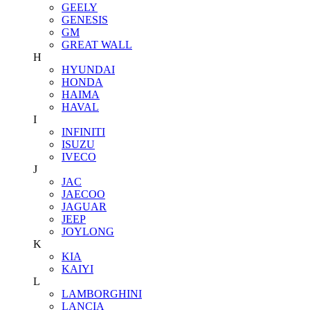
GEELY
GENESIS
GM
GREAT WALL
H
HYUNDAI
HONDA
HAIMA
HAVAL
I
INFINITI
ISUZU
IVECO
J
JAC
JAECOO
JAGUAR
JEEP
JOYLONG
K
KIA
KAIYI
L
LAMBORGHINI
LANCIA