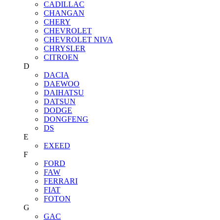
CADILLAC
CHANGAN
CHERY
CHEVROLET
CHEVROLET NIVA
CHRYSLER
CITROEN
D
DACIA
DAEWOO
DAIHATSU
DATSUN
DODGE
DONGFENG
DS
E
EXEED
F
FORD
FAW
FERRARI
FIAT
FOTON
G
GAC