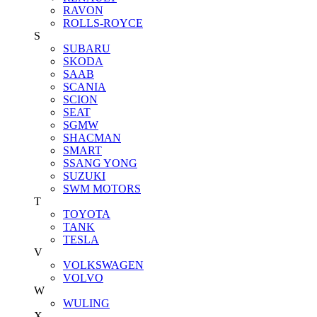
RAVON
ROLLS-ROYCE
S
SUBARU
SKODA
SAAB
SCANIA
SCION
SEAT
SGMW
SHACMAN
SMART
SSANG YONG
SUZUKI
SWM MOTORS
T
TOYOTA
TANK
TESLA
V
VOLKSWAGEN
VOLVO
W
WULING
X