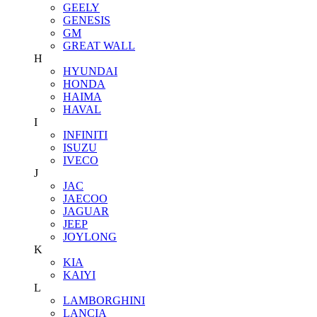
GEELY
GENESIS
GM
GREAT WALL
H
HYUNDAI
HONDA
HAIMA
HAVAL
I
INFINITI
ISUZU
IVECO
J
JAC
JAECOO
JAGUAR
JEEP
JOYLONG
K
KIA
KAIYI
L
LAMBORGHINI
LANCIA