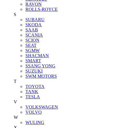
RAVON
ROLLS-ROYCE
S
SUBARU
SKODA
SAAB
SCANIA
SCION
SEAT
SGMW
SHACMAN
SMART
SSANG YONG
SUZUKI
SWM MOTORS
T
TOYOTA
TANK
TESLA
V
VOLKSWAGEN
VOLVO
W
WULING
X