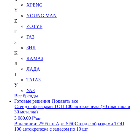
XPENG
Y
YOUNG MAN
Z
ZOTYE
Г
ГАЗ
З
ЗИЛ
К
КАМАЗ
Л
ЛАДА
Т
ТАГАЗ
У
УАЗ
Все бренды
Готовые решения
Показать все
Стенд с образцами ТОП 100 автокрепежа (70 пластика и
30 металла)
3 080.00 ₽
/шт
В наличии: 2595 шт.
Арт. St50
Стенд с образцами ТОП
100 автокрепежа с запасом по 10 шт