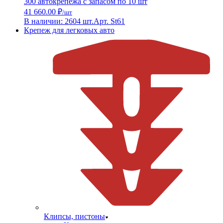
300 автокрепежа с запасом по 10 шт
41 660.00 ₽
/шт
В наличии: 2604 шт.
Арт. St61
Крепеж для легковых авто
Клипсы, пистоны