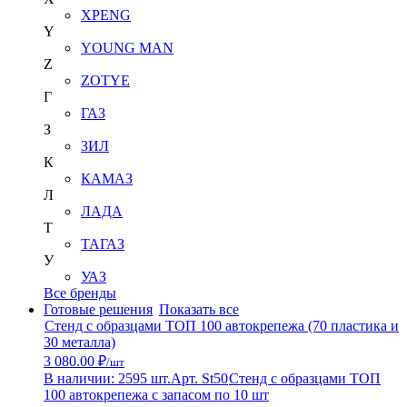
XPENG
Y
YOUNG MAN
Z
ZOTYE
Г
ГАЗ
З
ЗИЛ
К
КАМАЗ
Л
ЛАДА
Т
ТАГАЗ
У
УАЗ
Все бренды
Готовые решения
Показать все
Стенд с образцами ТОП 100 автокрепежа (70 пластика и
30 металла)
3 080.00 ₽
/шт
В наличии: 2595 шт.
Арт. St50
Стенд с образцами ТОП
100 автокрепежа с запасом по 10 шт