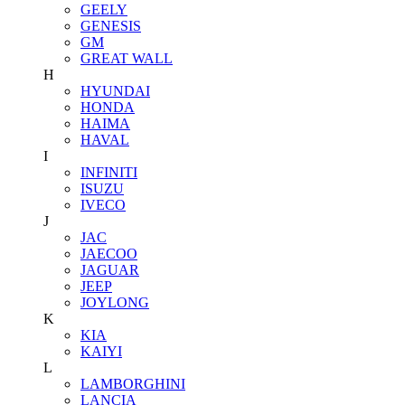
GEELY
GENESIS
GM
GREAT WALL
H
HYUNDAI
HONDA
HAIMA
HAVAL
I
INFINITI
ISUZU
IVECO
J
JAC
JAECOO
JAGUAR
JEEP
JOYLONG
K
KIA
KAIYI
L
LAMBORGHINI
LANCIA