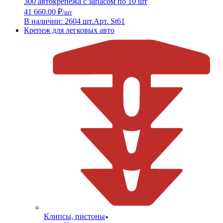
300 автокрепежа с запасом по 10 шт
41 660.00 ₽
/шт
В наличии: 2604 шт.
Арт. St61
Крепеж для легковых авто
Клипсы, пистоны