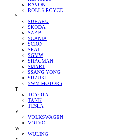
RAVON
ROLLS-ROYCE
S
SUBARU
SKODA
SAAB
SCANIA
SCION
SEAT
SGMW
SHACMAN
SMART
SSANG YONG
SUZUKI
SWM MOTORS
T
TOYOTA
TANK
TESLA
V
VOLKSWAGEN
VOLVO
W
WULING
X