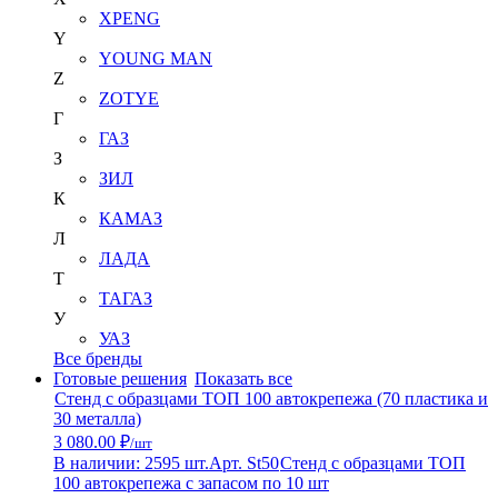
XPENG
Y
YOUNG MAN
Z
ZOTYE
Г
ГАЗ
З
ЗИЛ
К
КАМАЗ
Л
ЛАДА
Т
ТАГАЗ
У
УАЗ
Все бренды
Готовые решения
Показать все
Стенд с образцами ТОП 100 автокрепежа (70 пластика и
30 металла)
3 080.00 ₽
/шт
В наличии: 2595 шт.
Арт. St50
Стенд с образцами ТОП
100 автокрепежа с запасом по 10 шт