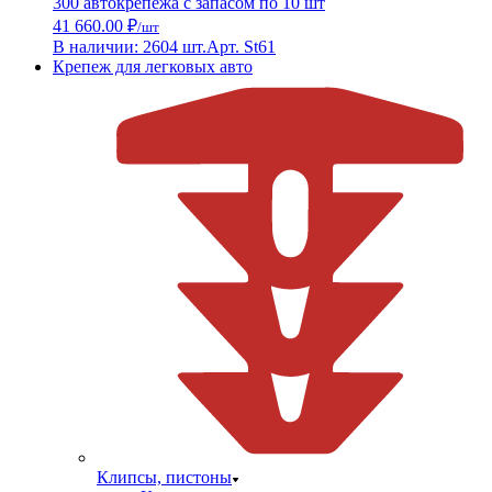
300 автокрепежа с запасом по 10 шт
41 660.00 ₽
/шт
В наличии: 2604 шт.
Арт. St61
Крепеж для легковых авто
Клипсы, пистоны