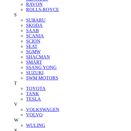
RAVON
ROLLS-ROYCE
S
SUBARU
SKODA
SAAB
SCANIA
SCION
SEAT
SGMW
SHACMAN
SMART
SSANG YONG
SUZUKI
SWM MOTORS
T
TOYOTA
TANK
TESLA
V
VOLKSWAGEN
VOLVO
W
WULING
X