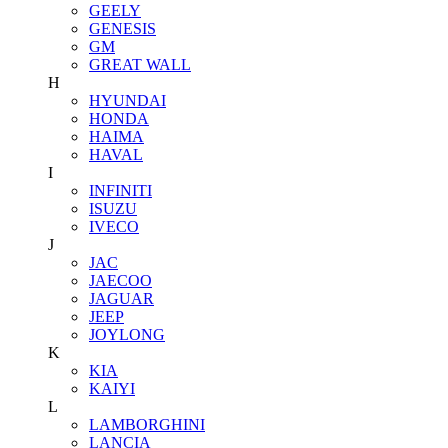
GEELY
GENESIS
GM
GREAT WALL
H
HYUNDAI
HONDA
HAIMA
HAVAL
I
INFINITI
ISUZU
IVECO
J
JAC
JAECOO
JAGUAR
JEEP
JOYLONG
K
KIA
KAIYI
L
LAMBORGHINI
LANCIA