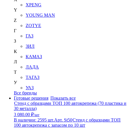
XPENG
Y
YOUNG MAN
Z
ZOTYE
Г
ГАЗ
З
ЗИЛ
К
КАМАЗ
Л
ЛАДА
Т
ТАГАЗ
У
УАЗ
Все бренды
Готовые решения
Показать все
Стенд с образцами ТОП 100 автокрепежа (70 пластика и
30 металла)
3 080.00 ₽
/шт
В наличии: 2595 шт.
Арт. St50
Стенд с образцами ТОП
100 автокрепежа с запасом по 10 шт