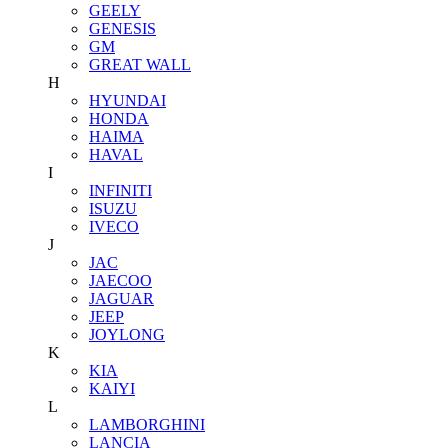
GEELY
GENESIS
GM
GREAT WALL
H
HYUNDAI
HONDA
HAIMA
HAVAL
I
INFINITI
ISUZU
IVECO
J
JAC
JAECOO
JAGUAR
JEEP
JOYLONG
K
KIA
KAIYI
L
LAMBORGHINI
LANCIA