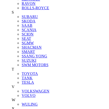
RAVON
ROLLS-ROYCE
S
SUBARU
SKODA
SAAB
SCANIA
SCION
SEAT
SGMW
SHACMAN
SMART
SSANG YONG
SUZUKI
SWM MOTORS
T
TOYOTA
TANK
TESLA
V
VOLKSWAGEN
VOLVO
W
WULING
X