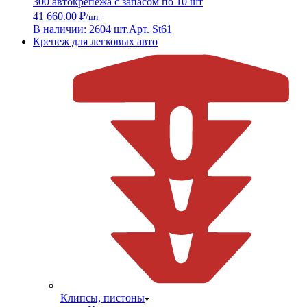
300 автокрепежа с запасом по 10 шт
41 660.00 ₽
/шт
В наличии: 2604 шт.
Арт. St61
Крепеж для легковых авто
Клипсы, пистоны