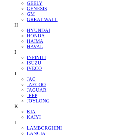
GEELY
GENESIS
GM
GREAT WALL
H
HYUNDAI
HONDA
HAIMA
HAVAL
I
INFINITI
ISUZU
IVECO
J
JAC
JAECOO
JAGUAR
JEEP
JOYLONG
K
KIA
KAIYI
L
LAMBORGHINI
LANCIA