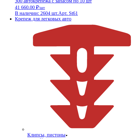
300 автокрепежа с запасом по 10 шт
41 660.00 ₽
/шт
В наличии: 2604 шт.
Арт. St61
Крепеж для легковых авто
Клипсы, пистоны