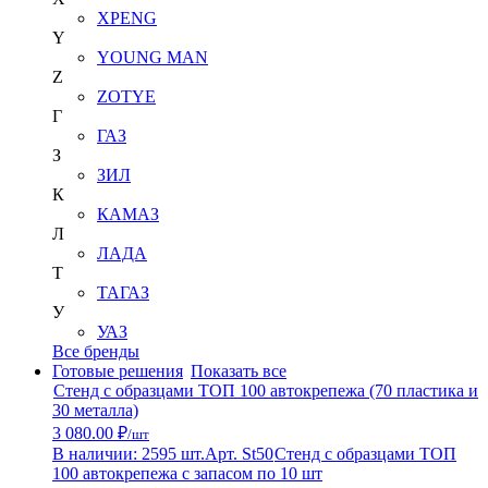
XPENG
Y
YOUNG MAN
Z
ZOTYE
Г
ГАЗ
З
ЗИЛ
К
КАМАЗ
Л
ЛАДА
Т
ТАГАЗ
У
УАЗ
Все бренды
Готовые решения
Показать все
Стенд с образцами ТОП 100 автокрепежа (70 пластика и
30 металла)
3 080.00 ₽
/шт
В наличии: 2595 шт.
Арт. St50
Стенд с образцами ТОП
100 автокрепежа с запасом по 10 шт