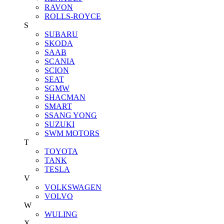
RAVON
ROLLS-ROYCE
S
SUBARU
SKODA
SAAB
SCANIA
SCION
SEAT
SGMW
SHACMAN
SMART
SSANG YONG
SUZUKI
SWM MOTORS
T
TOYOTA
TANK
TESLA
V
VOLKSWAGEN
VOLVO
W
WULING
X