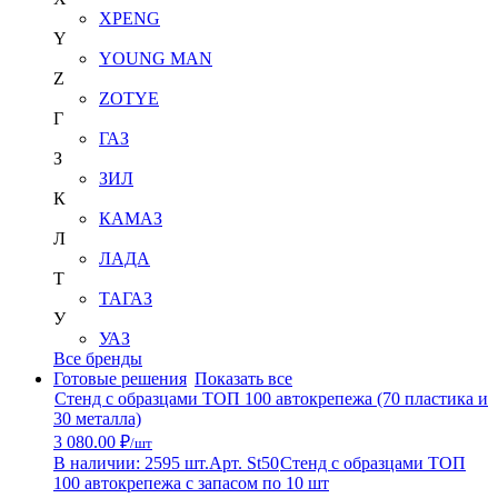
XPENG
Y
YOUNG MAN
Z
ZOTYE
Г
ГАЗ
З
ЗИЛ
К
КАМАЗ
Л
ЛАДА
Т
ТАГАЗ
У
УАЗ
Все бренды
Готовые решения
Показать все
Стенд с образцами ТОП 100 автокрепежа (70 пластика и
30 металла)
3 080.00 ₽
/шт
В наличии: 2595 шт.
Арт. St50
Стенд с образцами ТОП
100 автокрепежа с запасом по 10 шт