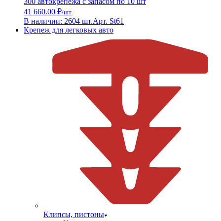
300 автокрепежа с запасом по 10 шт
41 660.00 ₽
/шт
В наличии: 2604 шт.
Арт. St61
Крепеж для легковых авто
Клипсы, пистоны