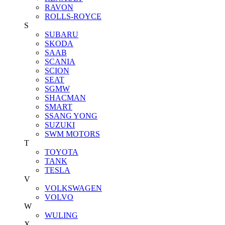
RAVON
ROLLS-ROYCE
S
SUBARU
SKODA
SAAB
SCANIA
SCION
SEAT
SGMW
SHACMAN
SMART
SSANG YONG
SUZUKI
SWM MOTORS
T
TOYOTA
TANK
TESLA
V
VOLKSWAGEN
VOLVO
W
WULING
X