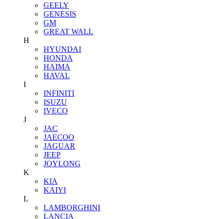
GEELY
GENESIS
GM
GREAT WALL
H
HYUNDAI
HONDA
HAIMA
HAVAL
I
INFINITI
ISUZU
IVECO
J
JAC
JAECOO
JAGUAR
JEEP
JOYLONG
K
KIA
KAIYI
L
LAMBORGHINI
LANCIA