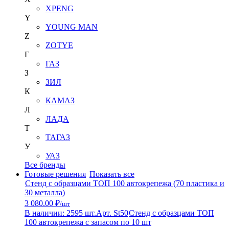
XPENG
Y
YOUNG MAN
Z
ZOTYE
Г
ГАЗ
З
ЗИЛ
К
КАМАЗ
Л
ЛАДА
Т
ТАГАЗ
У
УАЗ
Все бренды
Готовые решения
Показать все
Стенд с образцами ТОП 100 автокрепежа (70 пластика и
30 металла)
3 080.00 ₽
/шт
В наличии: 2595 шт.
Арт. St50
Стенд с образцами ТОП
100 автокрепежа с запасом по 10 шт