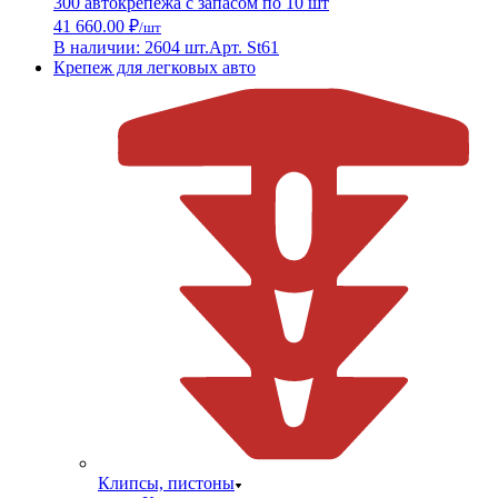
300 автокрепежа с запасом по 10 шт
41 660.00 ₽
/шт
В наличии: 2604 шт.
Арт. St61
Крепеж для легковых авто
Клипсы, пистоны