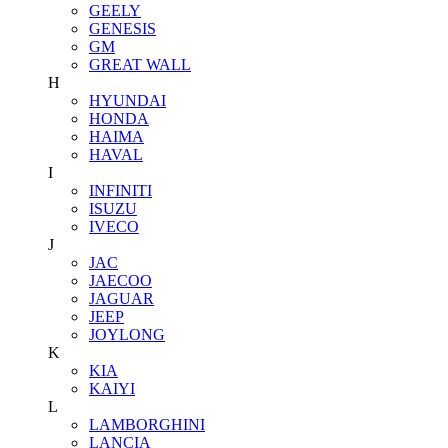
GEELY
GENESIS
GM
GREAT WALL
H
HYUNDAI
HONDA
HAIMA
HAVAL
I
INFINITI
ISUZU
IVECO
J
JAC
JAECOO
JAGUAR
JEEP
JOYLONG
K
KIA
KAIYI
L
LAMBORGHINI
LANCIA