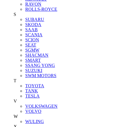
RAVON
ROLLS-ROYCE
S
SUBARU
SKODA
SAAB
SCANIA
SCION
SEAT
SGMW
SHACMAN
SMART
SSANG YONG
SUZUKI
SWM MOTORS
T
TOYOTA
TANK
TESLA
V
VOLKSWAGEN
VOLVO
W
WULING
X