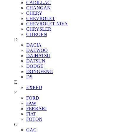
CADILLAC
CHANGAN
CHERY
CHEVROLET
CHEVROLET NIVA
CHRYSLER
CITROEN
D
DACIA
DAEWOO
DAIHATSU
DATSUN
DODGE
DONGFENG
DS
E
EXEED
F
FORD
FAW
FERRARI
FIAT
FOTON
G
GAC