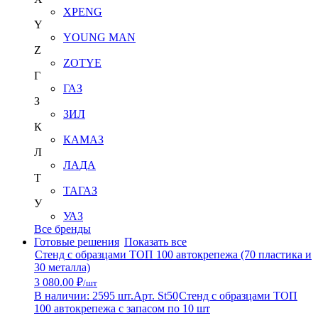
XPENG
Y
YOUNG MAN
Z
ZOTYE
Г
ГАЗ
З
ЗИЛ
К
КАМАЗ
Л
ЛАДА
Т
ТАГАЗ
У
УАЗ
Все бренды
Готовые решения
Показать все
Стенд с образцами ТОП 100 автокрепежа (70 пластика и
30 металла)
3 080.00 ₽
/шт
В наличии: 2595 шт.
Арт. St50
Стенд с образцами ТОП
100 автокрепежа с запасом по 10 шт