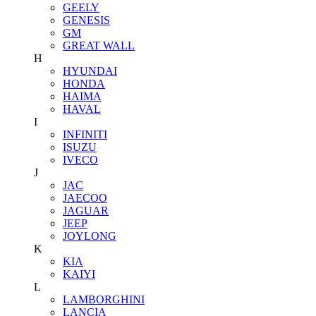
GEELY
GENESIS
GM
GREAT WALL
H
HYUNDAI
HONDA
HAIMA
HAVAL
I
INFINITI
ISUZU
IVECO
J
JAC
JAECOO
JAGUAR
JEEP
JOYLONG
K
KIA
KAIYI
L
LAMBORGHINI
LANCIA