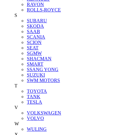
RAVON
ROLLS-ROYCE
S
SUBARU
SKODA
SAAB
SCANIA
SCION
SEAT
SGMW
SHACMAN
SMART
SSANG YONG
SUZUKI
SWM MOTORS
T
TOYOTA
TANK
TESLA
V
VOLKSWAGEN
VOLVO
W
WULING
X