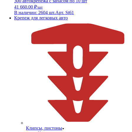
300 автокрепежа с запасом по 10 шт
41 660.00 ₽
/шт
В наличии: 2604 шт.
Арт. St61
Крепеж для легковых авто
Клипсы, пистоны