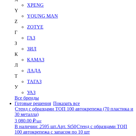
XPENG
Y
YOUNG MAN
Z
ZOTYE
Г
ГАЗ
З
ЗИЛ
К
КАМАЗ
Л
ЛАДА
Т
ТАГАЗ
У
УАЗ
Все бренды
Готовые решения
Показать все
Стенд с образцами ТОП 100 автокрепежа (70 пластика и
30 металла)
3 080.00 ₽
/шт
В наличии: 2595 шт.
Арт. St50
Стенд с образцами ТОП
100 автокрепежа с запасом по 10 шт