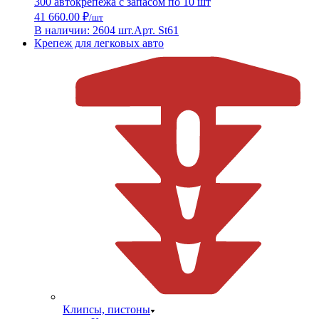
300 автокрепежа с запасом по 10 шт
41 660.00 ₽
/шт
В наличии: 2604 шт.
Арт. St61
Крепеж для легковых авто
Клипсы, пистоны