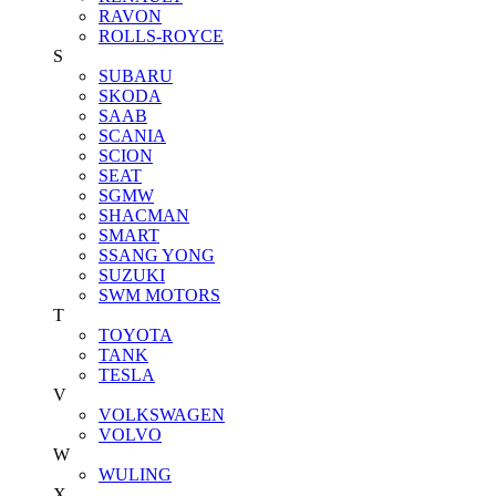
RAVON
ROLLS-ROYCE
S
SUBARU
SKODA
SAAB
SCANIA
SCION
SEAT
SGMW
SHACMAN
SMART
SSANG YONG
SUZUKI
SWM MOTORS
T
TOYOTA
TANK
TESLA
V
VOLKSWAGEN
VOLVO
W
WULING
X