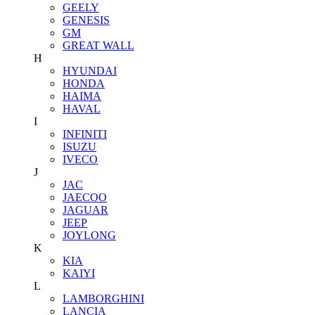
GEELY
GENESIS
GM
GREAT WALL
H
HYUNDAI
HONDA
HAIMA
HAVAL
I
INFINITI
ISUZU
IVECO
J
JAC
JAECOO
JAGUAR
JEEP
JOYLONG
K
KIA
KAIYI
L
LAMBORGHINI
LANCIA