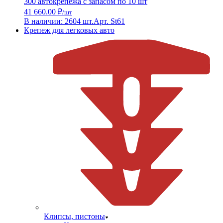
300 автокрепежа с запасом по 10 шт
41 660.00 ₽
/шт
В наличии: 2604 шт.
Арт. St61
Крепеж для легковых авто
Клипсы, пистоны