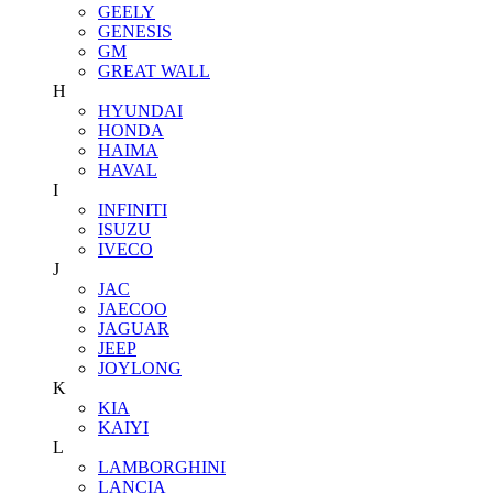
GEELY
GENESIS
GM
GREAT WALL
H
HYUNDAI
HONDA
HAIMA
HAVAL
I
INFINITI
ISUZU
IVECO
J
JAC
JAECOO
JAGUAR
JEEP
JOYLONG
K
KIA
KAIYI
L
LAMBORGHINI
LANCIA