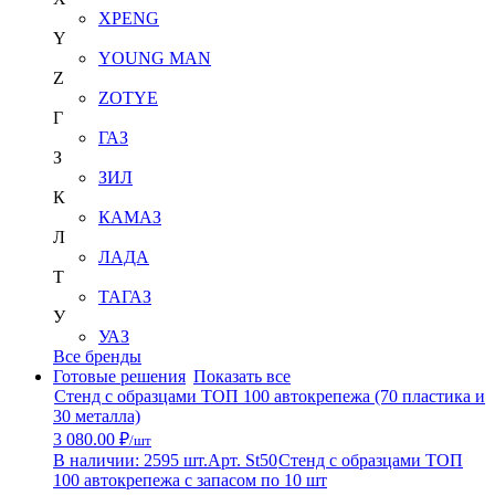
XPENG
Y
YOUNG MAN
Z
ZOTYE
Г
ГАЗ
З
ЗИЛ
К
КАМАЗ
Л
ЛАДА
Т
ТАГАЗ
У
УАЗ
Все бренды
Готовые решения
Показать все
Стенд с образцами ТОП 100 автокрепежа (70 пластика и
30 металла)
3 080.00 ₽
/шт
В наличии: 2595 шт.
Арт. St50
Стенд с образцами ТОП
100 автокрепежа с запасом по 10 шт