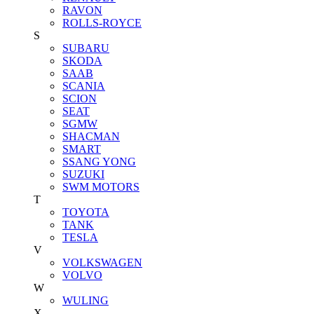
RAVON
ROLLS-ROYCE
S
SUBARU
SKODA
SAAB
SCANIA
SCION
SEAT
SGMW
SHACMAN
SMART
SSANG YONG
SUZUKI
SWM MOTORS
T
TOYOTA
TANK
TESLA
V
VOLKSWAGEN
VOLVO
W
WULING
X