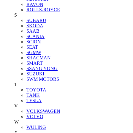
RAVON
ROLLS-ROYCE
S
SUBARU
SKODA
SAAB
SCANIA
SCION
SEAT
SGMW
SHACMAN
SMART
SSANG YONG
SUZUKI
SWM MOTORS
T
TOYOTA
TANK
TESLA
V
VOLKSWAGEN
VOLVO
W
WULING
X