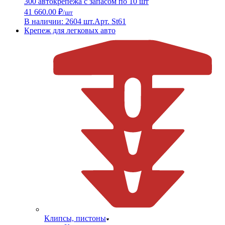
300 автокрепежа с запасом по 10 шт
41 660.00 ₽
/шт
В наличии: 2604 шт.
Арт. St61
Крепеж для легковых авто
Клипсы, пистоны