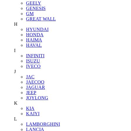
GEELY
GENESIS
GM
GREAT WALL
H
HYUNDAI
HONDA
HAIMA
HAVAL
I
INFINITI
ISUZU
IVECO
J
JAC
JAECOO
JAGUAR
JEEP
JOYLONG
K
KIA
KAIYI
L
LAMBORGHINI
LANCIA