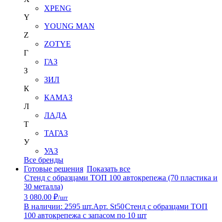
XPENG
Y
YOUNG MAN
Z
ZOTYE
Г
ГАЗ
З
ЗИЛ
К
КАМАЗ
Л
ЛАДА
Т
ТАГАЗ
У
УАЗ
Все бренды
Готовые решения
Показать все
Стенд с образцами ТОП 100 автокрепежа (70 пластика и
30 металла)
3 080.00 ₽
/шт
В наличии: 2595 шт.
Арт. St50
Стенд с образцами ТОП
100 автокрепежа с запасом по 10 шт