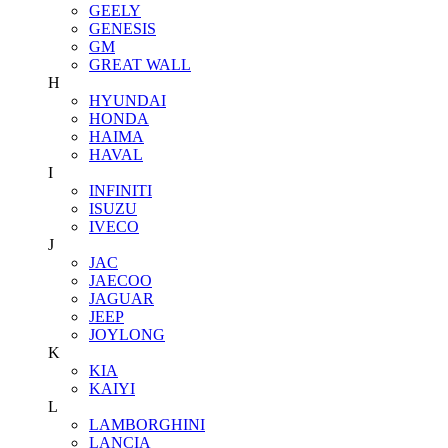
GEELY
GENESIS
GM
GREAT WALL
H
HYUNDAI
HONDA
HAIMA
HAVAL
I
INFINITI
ISUZU
IVECO
J
JAC
JAECOO
JAGUAR
JEEP
JOYLONG
K
KIA
KAIYI
L
LAMBORGHINI
LANCIA