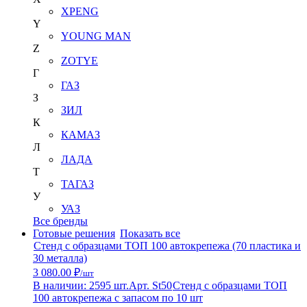
XPENG
Y
YOUNG MAN
Z
ZOTYE
Г
ГАЗ
З
ЗИЛ
К
КАМАЗ
Л
ЛАДА
Т
ТАГАЗ
У
УАЗ
Все бренды
Готовые решения
Показать все
Стенд с образцами ТОП 100 автокрепежа (70 пластика и
30 металла)
3 080.00 ₽
/шт
В наличии: 2595 шт.
Арт. St50
Стенд с образцами ТОП
100 автокрепежа с запасом по 10 шт