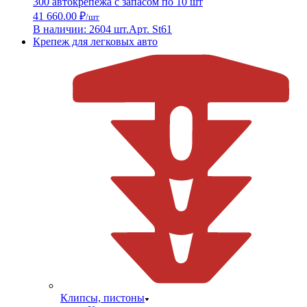
300 автокрепежа с запасом по 10 шт
41 660.00 ₽
/шт
В наличии: 2604 шт.
Арт. St61
Крепеж для легковых авто
Клипсы, пистоны