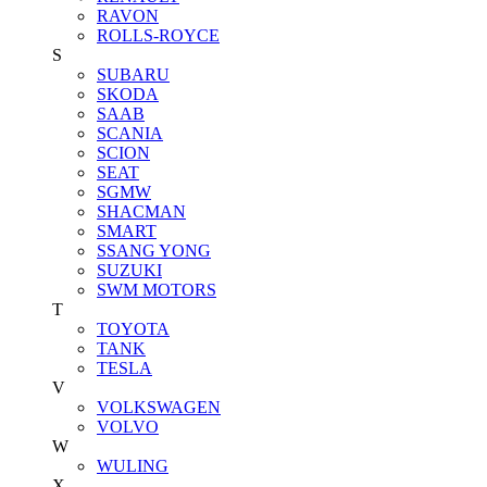
RAVON
ROLLS-ROYCE
S
SUBARU
SKODA
SAAB
SCANIA
SCION
SEAT
SGMW
SHACMAN
SMART
SSANG YONG
SUZUKI
SWM MOTORS
T
TOYOTA
TANK
TESLA
V
VOLKSWAGEN
VOLVO
W
WULING
X