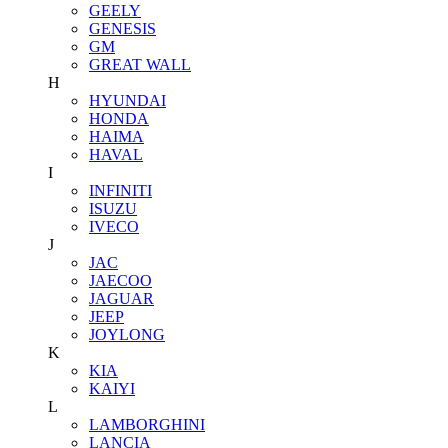
GEELY
GENESIS
GM
GREAT WALL
H
HYUNDAI
HONDA
HAIMA
HAVAL
I
INFINITI
ISUZU
IVECO
J
JAC
JAECOO
JAGUAR
JEEP
JOYLONG
K
KIA
KAIYI
L
LAMBORGHINI
LANCIA