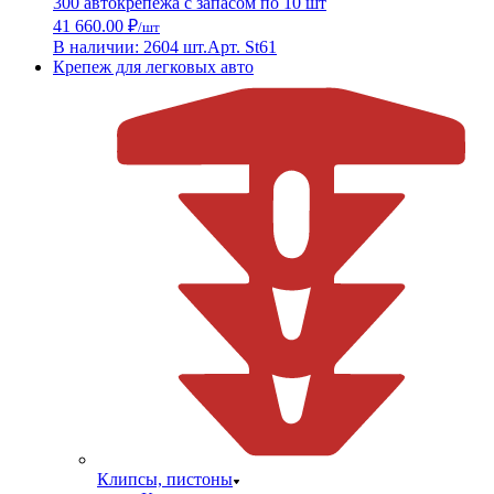
300 автокрепежа с запасом по 10 шт
41 660.00 ₽
/шт
В наличии: 2604 шт.
Арт. St61
Крепеж для легковых авто
Клипсы, пистоны