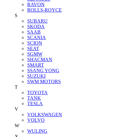
RAVON
ROLLS-ROYCE
S
SUBARU
SKODA
SAAB
SCANIA
SCION
SEAT
SGMW
SHACMAN
SMART
SSANG YONG
SUZUKI
SWM MOTORS
T
TOYOTA
TANK
TESLA
V
VOLKSWAGEN
VOLVO
W
WULING
X