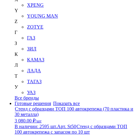
XPENG
Y
YOUNG MAN
Z
ZOTYE
Г
ГАЗ
З
ЗИЛ
К
КАМАЗ
Л
ЛАДА
Т
ТАГАЗ
У
УАЗ
Все бренды
Готовые решения
Показать все
Стенд с образцами ТОП 100 автокрепежа (70 пластика и
30 металла)
3 080.00 ₽
/шт
В наличии: 2595 шт.
Арт. St50
Стенд с образцами ТОП
100 автокрепежа с запасом по 10 шт