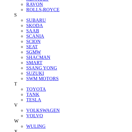
RAVON
ROLLS-ROYCE
S
SUBARU
SKODA
SAAB
SCANIA
SCION
SEAT
SGMW
SHACMAN
SMART
SSANG YONG
SUZUKI
SWM MOTORS
T
TOYOTA
TANK
TESLA
V
VOLKSWAGEN
VOLVO
W
WULING
X