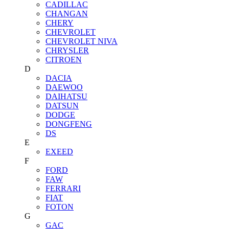
CADILLAC
CHANGAN
CHERY
CHEVROLET
CHEVROLET NIVA
CHRYSLER
CITROEN
D
DACIA
DAEWOO
DAIHATSU
DATSUN
DODGE
DONGFENG
DS
E
EXEED
F
FORD
FAW
FERRARI
FIAT
FOTON
G
GAC