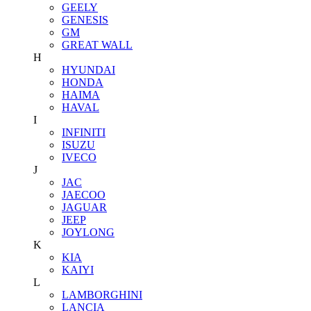
GEELY
GENESIS
GM
GREAT WALL
H
HYUNDAI
HONDA
HAIMA
HAVAL
I
INFINITI
ISUZU
IVECO
J
JAC
JAECOO
JAGUAR
JEEP
JOYLONG
K
KIA
KAIYI
L
LAMBORGHINI
LANCIA