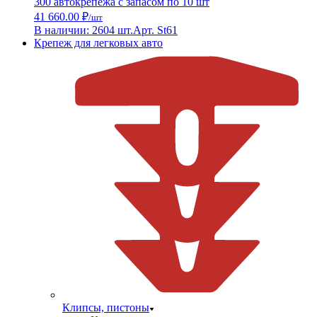
300 автокрепежа с запасом по 10 шт
41 660.00 ₽
/шт
В наличии: 2604 шт.
Арт. St61
Крепеж для легковых авто
Клипсы, пистоны