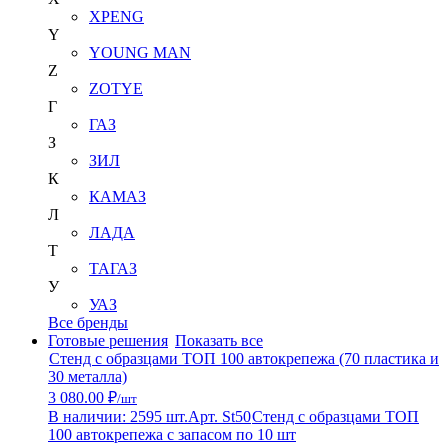
XPENG
Y
YOUNG MAN
Z
ZOTYE
Г
ГАЗ
З
ЗИЛ
К
КАМАЗ
Л
ЛАДА
Т
ТАГАЗ
У
УАЗ
Все бренды
Готовые решения
Показать все
Стенд с образцами ТОП 100 автокрепежа (70 пластика и
30 металла)
3 080.00 ₽
/шт
В наличии: 2595 шт.
Арт. St50
Стенд с образцами ТОП
100 автокрепежа с запасом по 10 шт