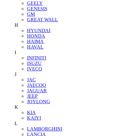
GEELY
GENESIS
GM
GREAT WALL
H
HYUNDAI
HONDA
HAIMA
HAVAL
I
INFINITI
ISUZU
IVECO
J
JAC
JAECOO
JAGUAR
JEEP
JOYLONG
K
KIA
KAIYI
L
LAMBORGHINI
LANCIA