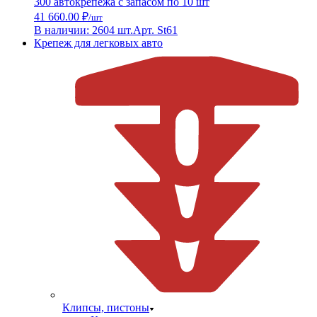
300 автокрепежа с запасом по 10 шт
41 660.00 ₽
/шт
В наличии: 2604 шт.
Арт. St61
Крепеж для легковых авто
Клипсы, пистоны