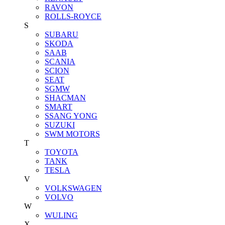
RAVON
ROLLS-ROYCE
S
SUBARU
SKODA
SAAB
SCANIA
SCION
SEAT
SGMW
SHACMAN
SMART
SSANG YONG
SUZUKI
SWM MOTORS
T
TOYOTA
TANK
TESLA
V
VOLKSWAGEN
VOLVO
W
WULING
X