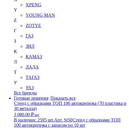
XPENG
Y
YOUNG MAN
Z
ZOTYE
Г
ГАЗ
З
ЗИЛ
К
КАМАЗ
Л
ЛАДА
Т
ТАГАЗ
У
УАЗ
Все бренды
Готовые решения
Показать все
Стенд с образцами ТОП 100 автокрепежа (70 пластика и
30 металла)
3 080.00 ₽
/шт
В наличии: 2595 шт.
Арт. St50
Стенд с образцами ТОП
100 автокрепежа с запасом по 10 шт