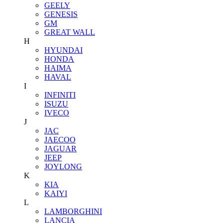
GEELY
GENESIS
GM
GREAT WALL
H
HYUNDAI
HONDA
HAIMA
HAVAL
I
INFINITI
ISUZU
IVECO
J
JAC
JAECOO
JAGUAR
JEEP
JOYLONG
K
KIA
KAIYI
L
LAMBORGHINI
LANCIA