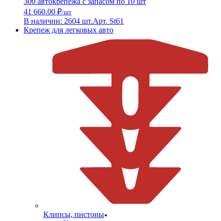
300 автокрепежа с запасом по 10 шт
41 660.00 ₽
/шт
В наличии: 2604 шт.
Арт. St61
Крепеж для легковых авто
Клипсы, пистоны