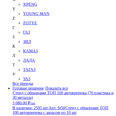
XPENG
Y
YOUNG MAN
Z
ZOTYE
Г
ГАЗ
З
ЗИЛ
К
КАМАЗ
Л
ЛАДА
Т
ТАГАЗ
У
УАЗ
Все бренды
Готовые решения
Показать все
Стенд с образцами ТОП 100 автокрепежа (70 пластика и
30 металла)
3 080.00 ₽
/шт
В наличии: 2595 шт.
Арт. St50
Стенд с образцами ТОП
100 автокрепежа с запасом по 10 шт