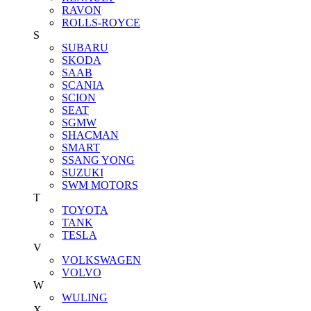
RAVON
ROLLS-ROYCE
S
SUBARU
SKODA
SAAB
SCANIA
SCION
SEAT
SGMW
SHACMAN
SMART
SSANG YONG
SUZUKI
SWM MOTORS
T
TOYOTA
TANK
TESLA
V
VOLKSWAGEN
VOLVO
W
WULING
X