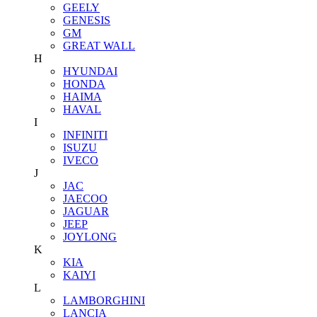
GEELY
GENESIS
GM
GREAT WALL
H
HYUNDAI
HONDA
HAIMA
HAVAL
I
INFINITI
ISUZU
IVECO
J
JAC
JAECOO
JAGUAR
JEEP
JOYLONG
K
KIA
KAIYI
L
LAMBORGHINI
LANCIA