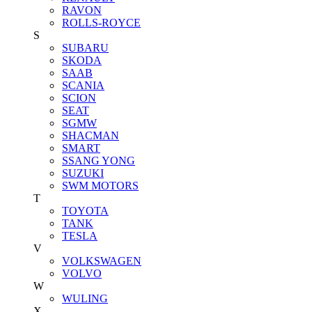
RAVON
ROLLS-ROYCE
S
SUBARU
SKODA
SAAB
SCANIA
SCION
SEAT
SGMW
SHACMAN
SMART
SSANG YONG
SUZUKI
SWM MOTORS
T
TOYOTA
TANK
TESLA
V
VOLKSWAGEN
VOLVO
W
WULING
X