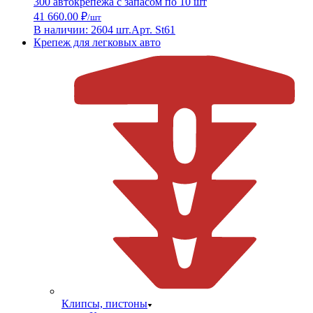
300 автокрепежа с запасом по 10 шт
41 660.00 ₽
/шт
В наличии: 2604 шт.
Арт. St61
Крепеж для легковых авто
Клипсы, пистоны