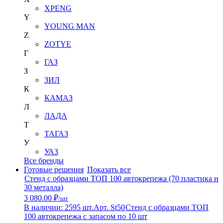
XPENG
Y
YOUNG MAN
Z
ZOTYE
Г
ГАЗ
З
ЗИЛ
К
КАМАЗ
Л
ЛАДА
Т
ТАГАЗ
У
УАЗ
Все бренды
Готовые решения
Показать все
Стенд с образцами ТОП 100 автокрепежа (70 пластика и
30 металла)
3 080.00 ₽
/шт
В наличии: 2595 шт.
Арт. St50
Стенд с образцами ТОП
100 автокрепежа с запасом по 10 шт