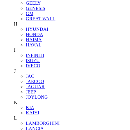
GEELY
GENESIS
GM
GREAT WALL
H
HYUNDAI
HONDA
HAIMA
HAVAL
I
INFINITI
ISUZU
IVECO
J
JAC
JAECOO
JAGUAR
JEEP
JOYLONG
K
KIA
KAIYI
L
LAMBORGHINI
LANCIA