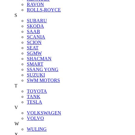
RAVON
ROLLS-ROYCE
S
SUBARU
SKODA
SAAB
SCANIA
SCION
SEAT
SGMW
SHACMAN
SMART
SSANG YONG
SUZUKI
SWM MOTORS
T
TOYOTA
TANK
TESLA
V
VOLKSWAGEN
VOLVO
W
WULING
X