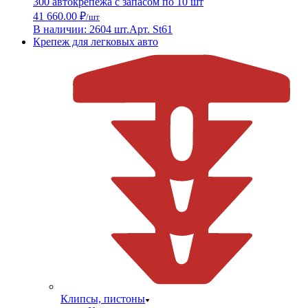
300 автокрепежа с запасом по 10 шт
41 660.00 ₽
/шт
В наличии: 2604 шт.
Арт. St61
Крепеж для легковых авто
Клипсы, пистоны