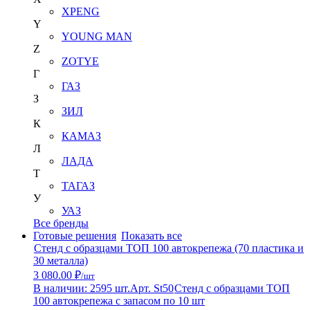
XPENG
Y
YOUNG MAN
Z
ZOTYE
Г
ГАЗ
З
ЗИЛ
К
КАМАЗ
Л
ЛАДА
Т
ТАГАЗ
У
УАЗ
Все бренды
Готовые решения
Показать все
Стенд с образцами ТОП 100 автокрепежа (70 пластика и
30 металла)
3 080.00 ₽
/шт
В наличии: 2595 шт.
Арт. St50
Стенд с образцами ТОП
100 автокрепежа с запасом по 10 шт