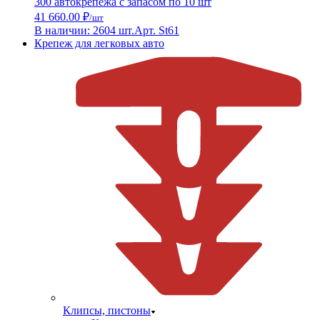
300 автокрепежа с запасом по 10 шт
41 660.00 ₽
/шт
В наличии: 2604 шт.
Арт. St61
Крепеж для легковых авто
Клипсы, пистоны