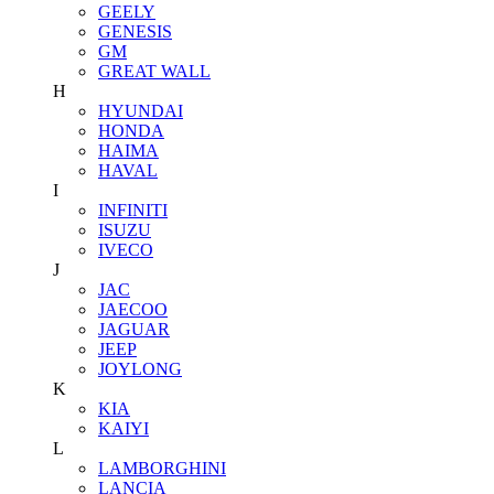
GEELY
GENESIS
GM
GREAT WALL
H
HYUNDAI
HONDA
HAIMA
HAVAL
I
INFINITI
ISUZU
IVECO
J
JAC
JAECOO
JAGUAR
JEEP
JOYLONG
K
KIA
KAIYI
L
LAMBORGHINI
LANCIA