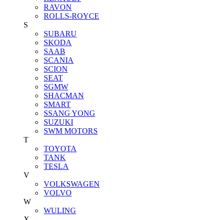
RAVON
ROLLS-ROYCE
S
SUBARU
SKODA
SAAB
SCANIA
SCION
SEAT
SGMW
SHACMAN
SMART
SSANG YONG
SUZUKI
SWM MOTORS
T
TOYOTA
TANK
TESLA
V
VOLKSWAGEN
VOLVO
W
WULING
X