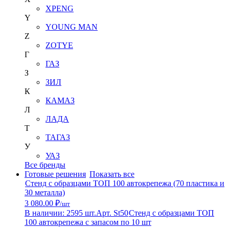
XPENG
Y
YOUNG MAN
Z
ZOTYE
Г
ГАЗ
З
ЗИЛ
К
КАМАЗ
Л
ЛАДА
Т
ТАГАЗ
У
УАЗ
Все бренды
Готовые решения
Показать все
Стенд с образцами ТОП 100 автокрепежа (70 пластика и
30 металла)
3 080.00 ₽
/шт
В наличии: 2595 шт.
Арт. St50
Стенд с образцами ТОП
100 автокрепежа с запасом по 10 шт