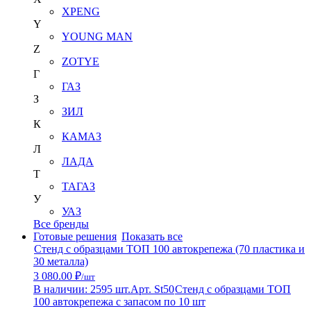
XPENG
Y
YOUNG MAN
Z
ZOTYE
Г
ГАЗ
З
ЗИЛ
К
КАМАЗ
Л
ЛАДА
Т
ТАГАЗ
У
УАЗ
Все бренды
Готовые решения
Показать все
Стенд с образцами ТОП 100 автокрепежа (70 пластика и
30 металла)
3 080.00 ₽
/шт
В наличии: 2595 шт.
Арт. St50
Стенд с образцами ТОП
100 автокрепежа с запасом по 10 шт