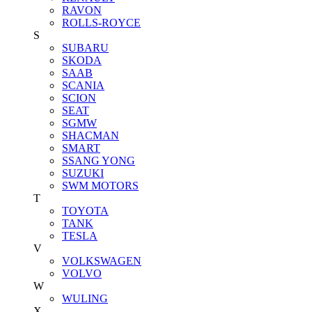
RAVON
ROLLS-ROYCE
S
SUBARU
SKODA
SAAB
SCANIA
SCION
SEAT
SGMW
SHACMAN
SMART
SSANG YONG
SUZUKI
SWM MOTORS
T
TOYOTA
TANK
TESLA
V
VOLKSWAGEN
VOLVO
W
WULING
X