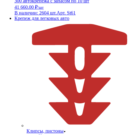
300 автокрепежа с запасом по 10 шт
41 660.00 ₽
/шт
В наличии: 2604 шт.
Арт. St61
Крепеж для легковых авто
Клипсы, пистоны