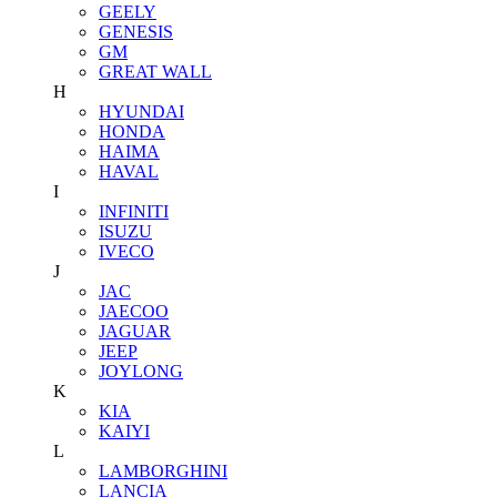
GEELY
GENESIS
GM
GREAT WALL
H
HYUNDAI
HONDA
HAIMA
HAVAL
I
INFINITI
ISUZU
IVECO
J
JAC
JAECOO
JAGUAR
JEEP
JOYLONG
K
KIA
KAIYI
L
LAMBORGHINI
LANCIA