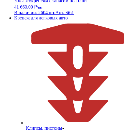
300 автокрепежа с запасом по 10 шт
41 660.00 ₽
/шт
В наличии: 2604 шт.
Арт. St61
Крепеж для легковых авто
Клипсы, пистоны