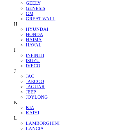
GEELY
GENESIS
GM
GREAT WALL
H
HYUNDAI
HONDA
HAIMA
HAVAL
I
INFINITI
ISUZU
IVECO
J
JAC
JAECOO
JAGUAR
JEEP
JOYLONG
K
KIA
KAIYI
L
LAMBORGHINI
LANCIA