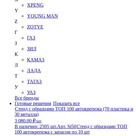
XPENG
Y
YOUNG MAN
Z
ZOTYE
Г
ГАЗ
З
ЗИЛ
К
КАМАЗ
Л
ЛАДА
Т
ТАГАЗ
У
УАЗ
Все бренды
Готовые решения
Показать все
Стенд с образцами ТОП 100 автокрепежа (70 пластика и
30 металла)
3 080.00 ₽
/шт
В наличии: 2595 шт.
Арт. St50
Стенд с образцами ТОП
100 автокрепежа с запасом по 10 шт