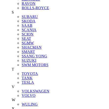
RAVON
ROLLS-ROYCE
S
SUBARU
SKODA
SAAB
SCANIA
SCION
SEAT
SGMW
SHACMAN
SMART
SSANG YONG
SUZUKI
SWM MOTORS
T
TOYOTA
TANK
TESLA
V
VOLKSWAGEN
VOLVO
W
WULING
X