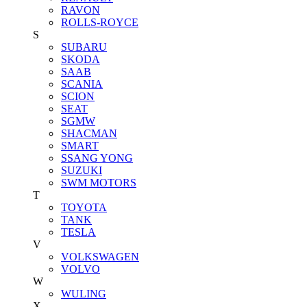
RAVON
ROLLS-ROYCE
S
SUBARU
SKODA
SAAB
SCANIA
SCION
SEAT
SGMW
SHACMAN
SMART
SSANG YONG
SUZUKI
SWM MOTORS
T
TOYOTA
TANK
TESLA
V
VOLKSWAGEN
VOLVO
W
WULING
X