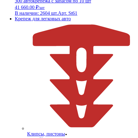
300 автокрепежа с запасом по 10 шт
41 660.00 ₽
/шт
В наличии: 2604 шт.
Арт. St61
Крепеж для легковых авто
Клипсы, пистоны