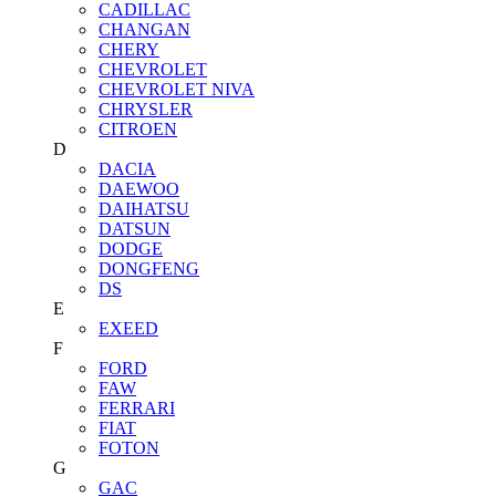
CADILLAC
CHANGAN
CHERY
CHEVROLET
CHEVROLET NIVA
CHRYSLER
CITROEN
D
DACIA
DAEWOO
DAIHATSU
DATSUN
DODGE
DONGFENG
DS
E
EXEED
F
FORD
FAW
FERRARI
FIAT
FOTON
G
GAC