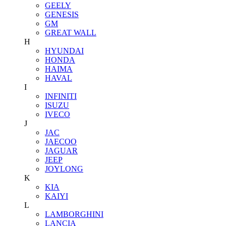
GEELY
GENESIS
GM
GREAT WALL
H
HYUNDAI
HONDA
HAIMA
HAVAL
I
INFINITI
ISUZU
IVECO
J
JAC
JAECOO
JAGUAR
JEEP
JOYLONG
K
KIA
KAIYI
L
LAMBORGHINI
LANCIA