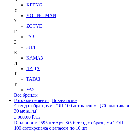
XPENG
Y
YOUNG MAN
Z
ZOTYE
Г
ГАЗ
З
ЗИЛ
К
КАМАЗ
Л
ЛАДА
Т
ТАГАЗ
У
УАЗ
Все бренды
Готовые решения
Показать все
Стенд с образцами ТОП 100 автокрепежа (70 пластика и
30 металла)
3 080.00 ₽
/шт
В наличии: 2595 шт.
Арт. St50
Стенд с образцами ТОП
100 автокрепежа с запасом по 10 шт