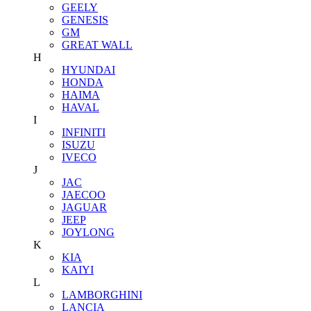
GEELY
GENESIS
GM
GREAT WALL
H
HYUNDAI
HONDA
HAIMA
HAVAL
I
INFINITI
ISUZU
IVECO
J
JAC
JAECOO
JAGUAR
JEEP
JOYLONG
K
KIA
KAIYI
L
LAMBORGHINI
LANCIA