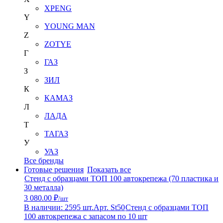
XPENG
Y
YOUNG MAN
Z
ZOTYE
Г
ГАЗ
З
ЗИЛ
К
КАМАЗ
Л
ЛАДА
Т
ТАГАЗ
У
УАЗ
Все бренды
Готовые решения
Показать все
Стенд с образцами ТОП 100 автокрепежа (70 пластика и
30 металла)
3 080.00 ₽
/шт
В наличии: 2595 шт.
Арт. St50
Стенд с образцами ТОП
100 автокрепежа с запасом по 10 шт