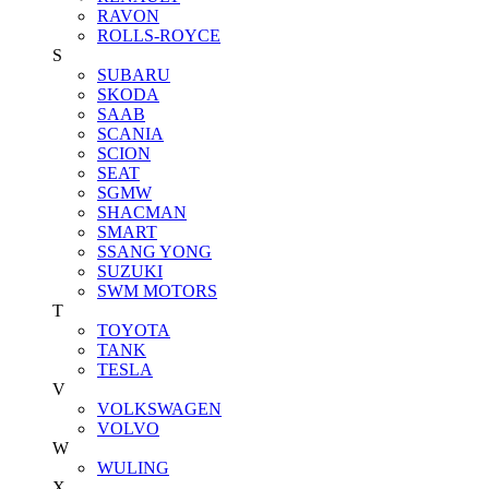
RAVON
ROLLS-ROYCE
S
SUBARU
SKODA
SAAB
SCANIA
SCION
SEAT
SGMW
SHACMAN
SMART
SSANG YONG
SUZUKI
SWM MOTORS
T
TOYOTA
TANK
TESLA
V
VOLKSWAGEN
VOLVO
W
WULING
X