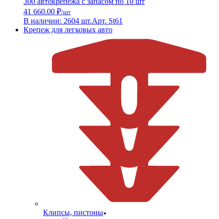
300 автокрепежа с запасом по 10 шт
41 660.00 ₽
/шт
В наличии: 2604 шт.
Арт. St61
Крепеж для легковых авто
Клипсы, пистоны