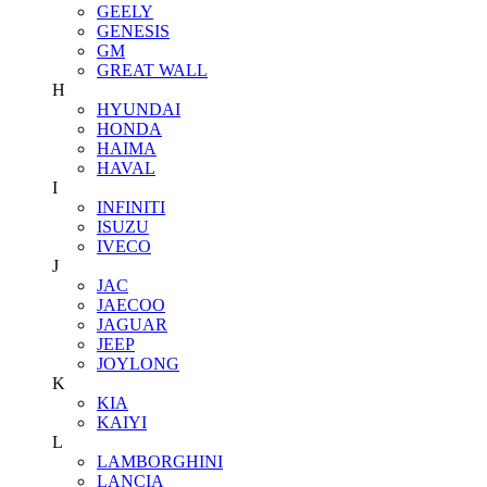
GEELY
GENESIS
GM
GREAT WALL
H
HYUNDAI
HONDA
HAIMA
HAVAL
I
INFINITI
ISUZU
IVECO
J
JAC
JAECOO
JAGUAR
JEEP
JOYLONG
K
KIA
KAIYI
L
LAMBORGHINI
LANCIA