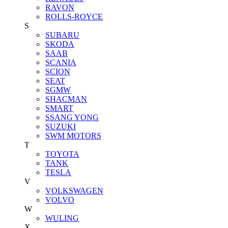
RAVON
ROLLS-ROYCE
S
SUBARU
SKODA
SAAB
SCANIA
SCION
SEAT
SGMW
SHACMAN
SMART
SSANG YONG
SUZUKI
SWM MOTORS
T
TOYOTA
TANK
TESLA
V
VOLKSWAGEN
VOLVO
W
WULING
X