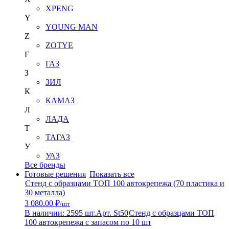
XPENG
Y
YOUNG MAN
Z
ZOTYE
Г
ГАЗ
З
ЗИЛ
К
КАМАЗ
Л
ЛАДА
Т
ТАГАЗ
У
УАЗ
Все бренды
Готовые решения
Показать все
Стенд с образцами ТОП 100 автокрепежа (70 пластика и
30 металла)
3 080.00 ₽
/шт
В наличии: 2595 шт.
Арт. St50
Стенд с образцами ТОП
100 автокрепежа с запасом по 10 шт