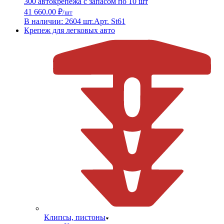
300 автокрепежа с запасом по 10 шт
41 660.00 ₽
/шт
В наличии: 2604 шт.
Арт. St61
Крепеж для легковых авто
Клипсы, пистоны