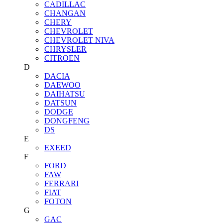
CADILLAC
CHANGAN
CHERY
CHEVROLET
CHEVROLET NIVA
CHRYSLER
CITROEN
D
DACIA
DAEWOO
DAIHATSU
DATSUN
DODGE
DONGFENG
DS
E
EXEED
F
FORD
FAW
FERRARI
FIAT
FOTON
G
GAC